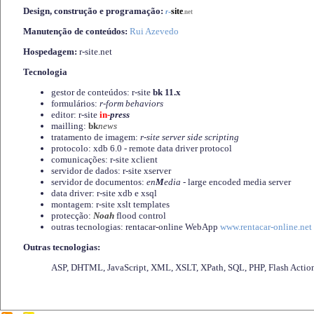
Design, construção e programação:
-
site
r
.net
Manutenção de conteúdos:
Rui Azevedo
Hospedagem:
r-site.net
Tecnologia
gestor de conteúdos: r-site
bk 11.x
formulários:
r-form behaviors
editor: r-site
in-
press
mailling:
bk
news
tratamento de imagem:
r-site server side scripting
protocolo: xdb 6.0 - remote data driver protocol
comunicações: r-site xclient
servidor de dados: r-site xserver
servidor de documentos:
en
M
edia
- large encoded media server
data driver: r-site xdb e xsql
montagem: r-site xslt templates
protecção:
Noah
flood control
outras tecnologias: rentacar-online WebApp
www.rentacar-online.net
Outras tecnologias:
ASP, DHTML, JavaScript, XML, XSLT, XPath, SQL, PHP, Flash Actio