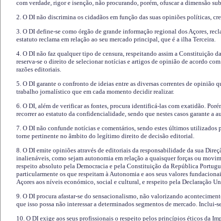
com verdade, rigor e isenção, não procurando, porém, ofuscar a dimensão subj
2. O DI não discrimina os cidadãos em função das suas opiniões políticas, cre
3. O DI define-se como órgão de grande informação regional dos Açores, recl
estatuto reclama em relação ao seu mercado principal, que é a ilha Terceira.
4. O DI não faz qualquer tipo de censura, respeitando assim a Constituição 
reserva-se o direito de selecionar notícias e artigos de opinião de acordo co
razões editoriais.
5. O DI garante o confronto de ideias entre as diversas correntes de opinião 
trabalho jornalístico que em cada momento decidir realizar.
6. O DI, além de verificar as fontes, procura identificá-las com exatidão. Poré
recorrer ao estatuto da confidencialidade, sendo que nestes casos garante a 
7. O DI não confunde notícias e comentários, sendo estes últimos utilizados 
torne pertinente no âmbito do legítimo direito de decisão editorial.
8. O DI emite opiniões através de editoriais da responsabilidade da sua Direç
inalienáveis, como sejam autonomia em relação a quaisquer forças ou movime
respeito absoluto pela Democracia e pela Constituição da República Portugue
particularmente os que respeitam à Autonomia e aos seus valores fundacion
Açores aos níveis económico, social e cultural, e respeito pela Declaração U
9. O DI procura afastar-se do sensacionalismo, não valorizando aconteciment
que isso possa não interessar a determinados segmentos de mercado. Inclui-se
10. O DI exige aos seus profissionais o respeito pelos princípios éticos da I