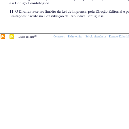
e o Código Deontológico.
11. O DI orienta-se, no âmbito da Lei de Imprensa, pela Direção Editorial e p
limitações inscrito na Constituição da República Portuguesa.
.pt
Contactos
Ficha técnica
Edição electrónica
Estatuto Editoria
Diário Insular