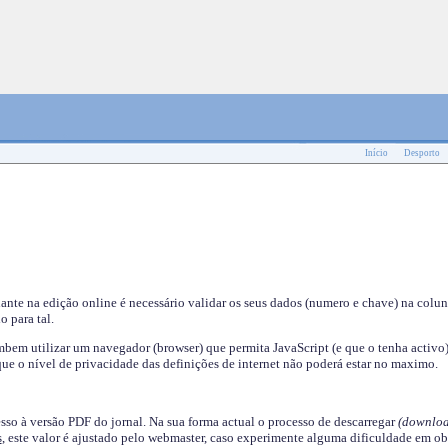
Início
Desporto
nante na edição online é necessário validar os seus dados (numero e chave) na colu
o para tal.
em utilizar um navegador (browser) que permita JavaScript (e que o tenha activo)
ue o nível de privacidade das definições de internet não poderá estar no maximo.
esso à versão PDF do jornal. Na sua forma actual o processo de descarregar
(downloa
s
, este valor é ajustado pelo webmaster, caso experimente alguma dificuldade em ob