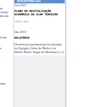
Referências
Jan.2015
ns
PLANO DE REVITALIZAÇÃO
essita
ECONÓMICA DA ILHA TERCEIRA
ndos do
clique aqui
Out.2013
rá em
RELATÓRIO
Ocorrencias patrimoniais localizadas
no Espigão, Grota do Medo e no
no
Monte Brasil, Angra do Heroísmo (
ler
)
temas