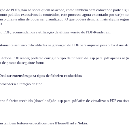
ição de PDF's, não só sobre quem os acede, como também para colocar de parte algu
s como pedidos excessivos de conteúdos, este processo agora executado por
script
nec
ra o cliente afim de poder ser visualizado. O que poderá demorar mais alguns segu
s.
do PDF, recomendamos a utilização da última versão do PDF-Reader em:
ertamente sentirão dificuldades na gravação do PDF para arquivo pois o foxit insisti
dobe PDF reader, poderão corrigir o tipo de ficheiro de .asp para .pdf apenas se (
 de pastas da seguinte forma
Ocultar extensões para tipos de ficheiro conhecidos
proceder à alteração de tipo.
 o ficheiro recebido (download) de .asp para .pdf afim de visualizar o PDF em sis
em tambem leitores especificos para IPhone/IPad e Nokia.