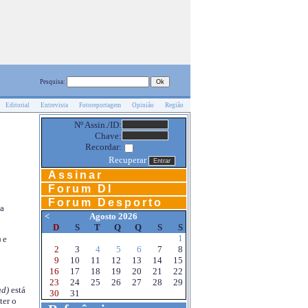
Pesquisa:
Editorial
Entrevista
Fotoreportagem
Opinião
Região
Nº Assin./ID:
Chave:
Recordar:
Recuperar
Assinar
Forum DI
Forum Desporto
na
<
Agosto 2026
D
S
T
Q
Q
S
S
1
 e
2
3
4
5
6
7
8
9
10
11
12
13
14
15
16
17
18
19
20
21
22
23
24
25
26
27
28
29
d)
está
30
31
ter o