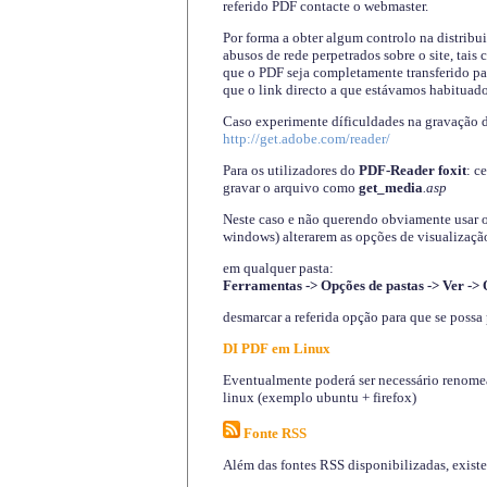
referido PDF contacte o webmaster.
Por forma a obter algum controlo na distribu
abusos de rede perpetrados sobre o site, tai
que o PDF seja completamente transferido pa
que o link directo a que estávamos habituado
Caso experimente díficuldades na gravação 
http://get.adobe.com/reader/
Para os utilizadores do
PDF-Reader foxit
: c
gravar o arquivo como
get_media
.asp
Neste caso e não querendo obviamente usar o A
windows) alterarem as opções de visualização
em qualquer pasta
:
Ferramentas -> Opções de pastas -> Ver -> 
desmarcar a referida opção para que se possa 
DI PDF em Linux
Eventualmente poderá ser necessário renomear
linux (exemplo ubuntu + firefox)
Fonte RSS
Além das fontes RSS disponibilizadas, exist