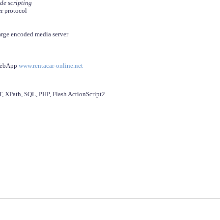
ide scripting
er protocol
arge encoded media server
 WebApp
www.rentacar-online.net
 XPath, SQL, PHP, Flash ActionScript2