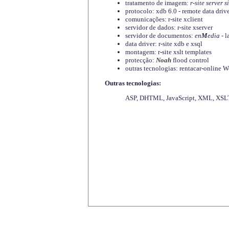
tratamento de imagem:
r-site server s
protocolo: xdb 6.0 - remote data driv
comunicações: r-site xclient
servidor de dados: r-site xserver
servidor de documentos:
en
M
edia
- l
data driver: r-site xdb e xsql
montagem: r-site xslt templates
protecção:
Noah
flood control
outras tecnologias: rentacar-online
Outras tecnologias:
ASP, DHTML, JavaScript, XML, XSLT,