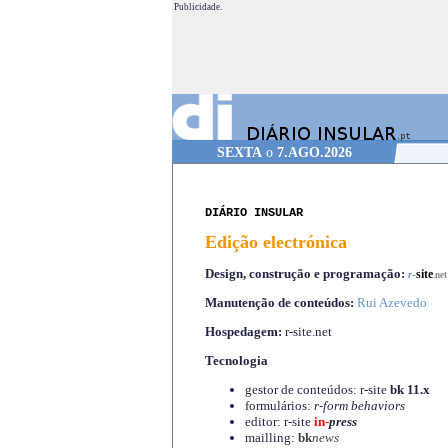
Publicidade.
SEXTA
o
7.AGO.2026
DIÁRIO INSULAR
Edição electrónica
Design, construção e programação:
-
site
r
.net
Manutenção de conteúdos:
Rui Azevedo
Hospedagem:
r-site.net
Tecnologia
gestor de conteúdos: r-site
bk 11.x
formulários:
r-form behaviors
editor: r-site
in-
press
mailling:
bk
news