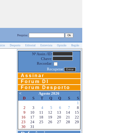
Pesquisa:
nício
Desporto
Editorial
Entrevista
Opinião
Região
Nº Assin./ID:
Chave:
Recordar:
Recuperar
Assinar
Forum DI
Forum Desporto
<
Agosto 2026
D
S
T
Q
Q
S
S
1
2
3
4
5
6
7
8
9
10
11
12
13
14
15
16
17
18
19
20
21
22
23
24
25
26
27
28
29
30
31