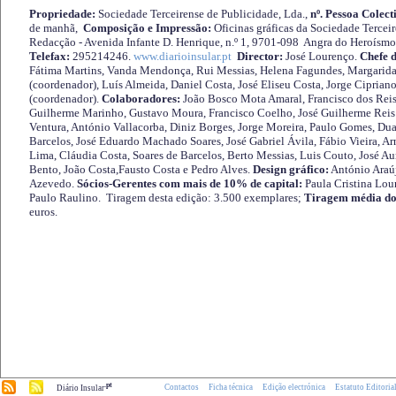
Propriedade:
Sociedade Terceirense de Publicidade, Lda.,
nº. Pessoa Colect
de manhã,
Composição e Impressão:
Oficinas gráficas da Sociedade Tercei
Redacção - Avenida Infante D. Henrique, n.º 1, 9701-098 Angra do Heroísmo 
Telefax:
295214246.
www.diarioinsular.pt
Director:
José Lourenço.
Chefe 
Fátima Martins, Vanda Mendonça, Rui Messias, Helena Fagundes, Margarida
(coordenador), Luís Almeida, Daniel Costa, José Eliseu Costa, Jorge Cipria
(coordenador).
Colaboradores:
João Bosco Mota Amaral, Francisco dos Reis
Guilherme Marinho, Gustavo Moura, Francisco Coelho, José Guilherme Reis 
Ventura, António Vallacorba, Diniz Borges, Jorge Moreira, Paulo Gomes, Duar
Barcelos, José Eduardo Machado Soares, José Gabriel Ávila, Fábio Vieira, A
Lima, Cláudia Costa, Soares de Barcelos, Berto Messias, Luis Couto, José A
Bento, João Costa,Fausto Costa e Pedro Alves.
Design gráfico:
António Araú
Azevedo.
Sócios-Gerentes com mais de 10% de capital:
Paula Cristina Lou
Paulo Raulino. Tiragem desta edição: 3.500 exemplares;
Tiragem média do
euros.
.pt
Contactos
Ficha técnica
Edição electrónica
Estatuto Editoria
Diário Insular