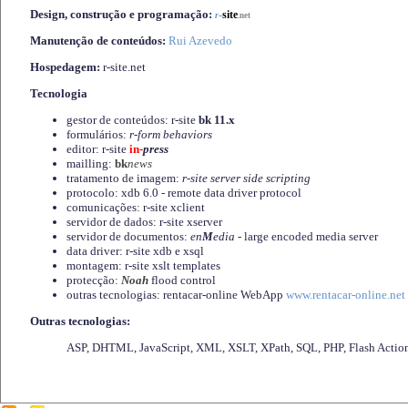
Design, construção e programação:
-
site
r
.net
Manutenção de conteúdos:
Rui Azevedo
Hospedagem:
r-site.net
Tecnologia
gestor de conteúdos: r-site
bk 11.x
formulários:
r-form behaviors
editor: r-site
in-
press
mailling:
bk
news
tratamento de imagem:
r-site server side scripting
protocolo: xdb 6.0 - remote data driver protocol
comunicações: r-site xclient
servidor de dados: r-site xserver
servidor de documentos:
en
M
edia
- large encoded media server
data driver: r-site xdb e xsql
montagem: r-site xslt templates
protecção:
Noah
flood control
outras tecnologias: rentacar-online WebApp
www.rentacar-online.net
Outras tecnologias:
ASP, DHTML, JavaScript, XML, XSLT, XPath, SQL, PHP, Flash Actio