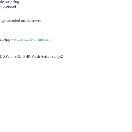
ide scripting
er protocol
arge encoded media server
 WebApp
www.rentacar-online.net
 XPath, SQL, PHP, Flash ActionScript2