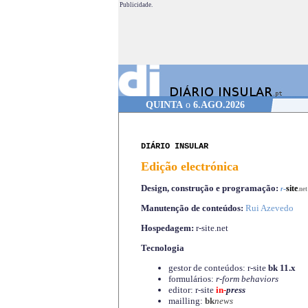
Publicidade.
QUINTA
o
6.AGO.2026
DIÁRIO INSULAR
Edição electrónica
Design, construção e programação:
-
site
r
.net
Manutenção de conteúdos:
Rui Azevedo
Hospedagem:
r-site.net
Tecnologia
gestor de conteúdos: r-site
bk 11.x
formulários:
r-form behaviors
editor: r-site
in-
press
mailling:
bk
news