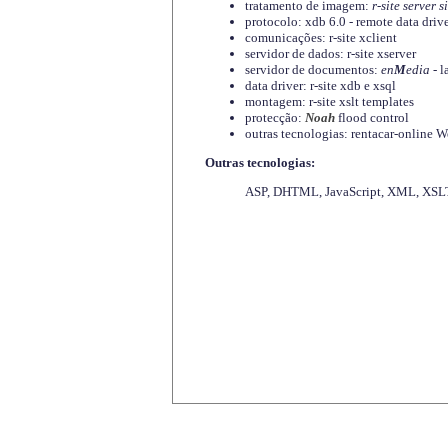
tratamento de imagem:
r-site server s
protocolo: xdb 6.0 - remote data driv
comunicações: r-site xclient
servidor de dados: r-site xserver
servidor de documentos:
en
M
edia
- l
data driver: r-site xdb e xsql
montagem: r-site xslt templates
protecção:
Noah
flood control
outras tecnologias: rentacar-online
Outras tecnologias:
ASP, DHTML, JavaScript, XML, XSLT,