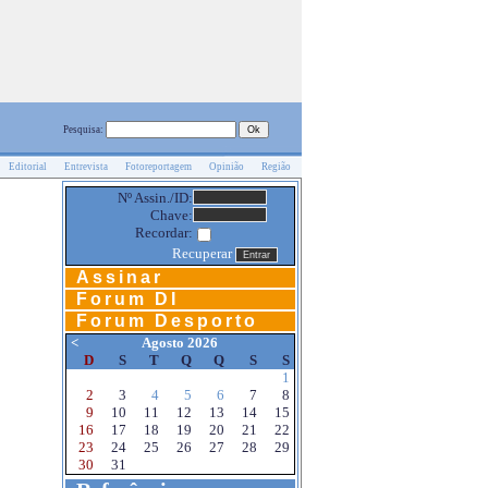
Pesquisa:
Editorial
Entrevista
Fotoreportagem
Opinião
Região
Nº Assin./ID:
Chave:
Recordar:
Recuperar
Assinar
Forum DI
Forum Desporto
<
Agosto 2026
D
S
T
Q
Q
S
S
1
2
3
4
5
6
7
8
9
10
11
12
13
14
15
16
17
18
19
20
21
22
23
24
25
26
27
28
29
30
31