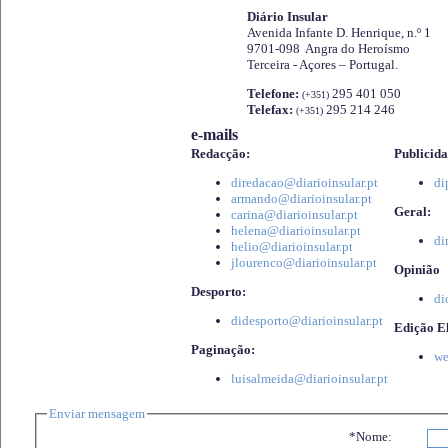
Diário Insular
Avenida Infante D. Henrique, n.º 1
9701-098 Angra do Heroísmo
Terceira - Açores – Portugal.
Telefone:
295 401 050
(+351)
Telefax:
295 214 246
(+351)
e-mails
Redacção:
Publicida
diredacao@diarioinsular.pt
di
armando@diarioinsular.pt
Geral:
carina@diarioinsular.pt
helena@diarioinsular.pt
di
helio@diarioinsular.pt
jlourenco@diarioinsular.pt
Opinião
Desporto:
di
didesporto@diarioinsular.pt
Edição El
Paginação:
we
luisalmeida@diarioinsular.pt
Enviar mensagem
*Nome: