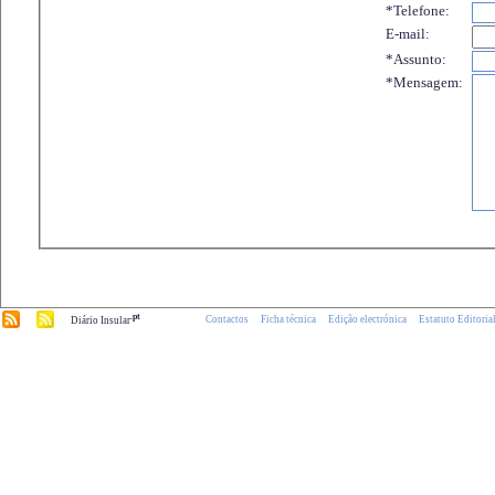
*Telefone:
E-mail:
*Assunto:
*Mensagem:
.pt
Contactos
Ficha técnica
Edição electrónica
Estatuto Editoria
Diário Insular