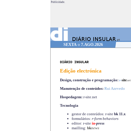
Publicidade.
SEXTA
o
7.AGO.2026
DIÁRIO INSULAR
Edição electrónica
Design, construção e programação:
-
site
r
.net
Manutenção de conteúdos:
Rui Azevedo
Hospedagem:
r-site.net
Tecnologia
gestor de conteúdos: r-site
bk 11.x
formulários:
r-form behaviors
editor: r-site
in-
press
mailling:
bk
news