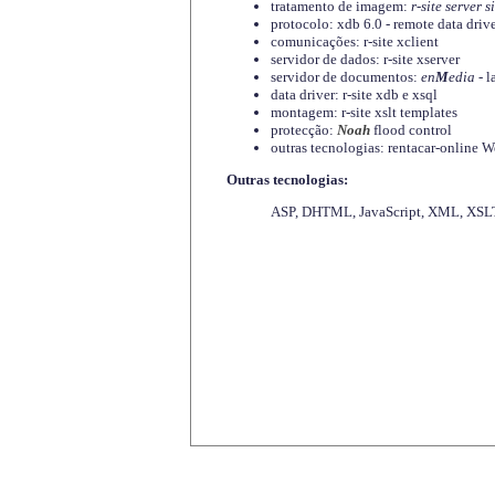
tratamento de imagem:
r-site server s
protocolo: xdb 6.0 - remote data driv
comunicações: r-site xclient
servidor de dados: r-site xserver
servidor de documentos:
en
M
edia
- l
data driver: r-site xdb e xsql
montagem: r-site xslt templates
protecção:
Noah
flood control
outras tecnologias: rentacar-online
Outras tecnologias:
ASP, DHTML, JavaScript, XML, XSLT,