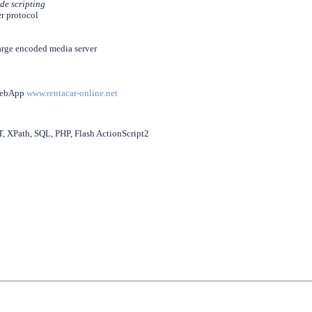
ide scripting
er protocol
arge encoded media server
 WebApp
www.rentacar-online.net
 XPath, SQL, PHP, Flash ActionScript2