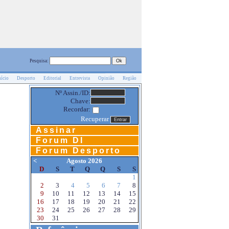
Pesquisa:
nício
Desporto
Editorial
Entrevista
Opinião
Região
Nº Assin./ID:
Chave:
Recordar:
Recuperar
Assinar
Forum DI
Forum Desporto
<
Agosto 2026
D
S
T
Q
Q
S
S
1
2
3
4
5
6
7
8
9
10
11
12
13
14
15
16
17
18
19
20
21
22
23
24
25
26
27
28
29
30
31