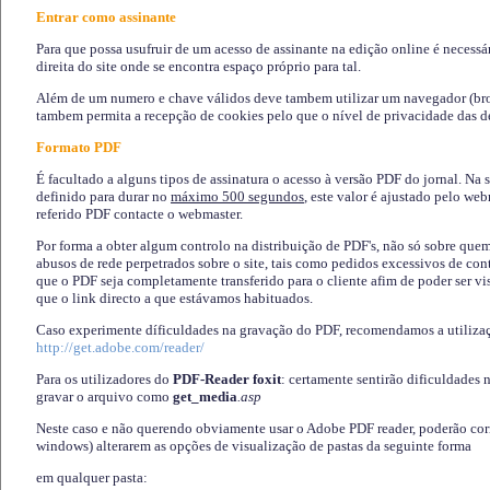
Entrar como assinante
Para que possa usufruir de um acesso de assinante na edição online é necessá
direita do site onde se encontra espaço próprio para tal.
Além de um numero e chave válidos deve tambem utilizar um navegador (brows
tambem permita a recepção de cookies pelo que o nível de privacidade das d
Formato PDF
É facultado a alguns tipos de assinatura o acesso à versão PDF do jornal. Na 
definido para durar no
máximo 500 segundos
, este valor é ajustado pelo we
referido PDF contacte o webmaster.
Por forma a obter algum controlo na distribuição de PDF's, não só sobre que
abusos de rede perpetrados sobre o site, tais como pedidos excessivos de co
que o PDF seja completamente transferido para o cliente afim de poder ser 
que o link directo a que estávamos habituados.
Caso experimente díficuldades na gravação do PDF, recomendamos a utiliza
http://get.adobe.com/reader/
Para os utilizadores do
PDF-Reader foxit
: certamente sentirão dificuldades 
gravar o arquivo como
get_media
.asp
Neste caso e não querendo obviamente usar o Adobe PDF reader, poderão corrig
windows) alterarem as opções de visualização de pastas da seguinte forma
em qualquer pasta
: