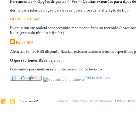
Ferramentas -> Opções de pastas -> Ver -> Ocultar extensões para tipos de
desmarcar a referida opção para que se possa proceder à alteração de tipo.
DI PDF em Linux
Eventualmente poderá ser necessário renomear o ficheiro recebido (download)
linux (exemplo ubuntu + firefox)
Fonte RSS
Além das fontes RSS disponibilizadas, existem tambem leitores especificos 
O que são fontes RSS?
veja
aqui
Pode ainda personalizar esta fonte no seu motor favorito
.pt
Contactos
Ficha técnica
Edição electrónica
Estatuto Editoria
Diário Insular