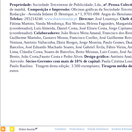
Propriedade:
Sociedade Terceirense de Publicidade, Lda.,
nº. Pessoa Colect
de manhã,
Composição e Impressão:
Oficinas gráficas da Sociedade Tercei
Redacção - Avenida Infante D. Henrique, n.º 1, 9701-098 Angra do Heroísmo 
Telefax:
295214246.
www.diarioinsular.pt
Director:
José Lourenço.
Chefe 
Fátima Martins, Vanda Mendonça, Rui Messias, Helena Fagundes, Margarida
(coordenador), Luís Almeida, Daniel Costa, José Eliseu Costa, Jorge Cipria
(coordenador).
Colaboradores:
João Bosco Mota Amaral, Francisco dos Reis
Guilherme Marinho, Gustavo Moura, Francisco Coelho, José Guilherme Reis 
Ventura, António Vallacorba, Diniz Borges, Jorge Moreira, Paulo Gomes, Duar
Barcelos, José Eduardo Machado Soares, José Gabriel Ávila, Fábio Vieira, A
Lima, Cláudia Costa, Soares de Barcelos, Berto Messias, Luis Couto, José A
Bento, João Costa,Fausto Costa e Pedro Alves.
Design gráfico:
António Araú
Azevedo.
Sócios-Gerentes com mais de 10% de capital:
Paula Cristina Lou
Paulo Raulino. Tiragem desta edição: 3.500 exemplares;
Tiragem média do
euros.
.pt
Contactos
Ficha técnica
Edição electrónica
Estatuto Editoria
Diário Insular