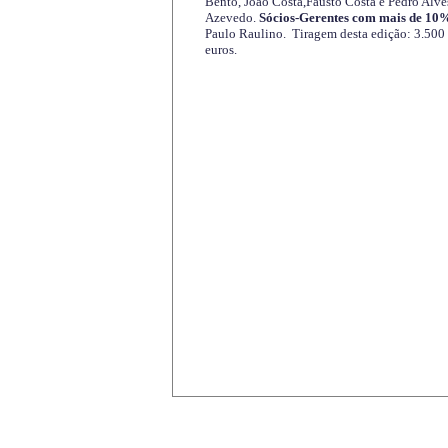
Bento, João Costa,Fausto Costa e Pedro Alve
Azevedo.
Sócios-Gerentes com mais de 10%
Paulo Raulino. Tiragem desta edição: 3.500
euros.