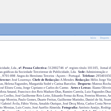
Início
Desporto
cidade, Lda.,
nº. Pessoa Colectiva:
512002746 nº. registo título 101105, Jornal d
as gráficas da Sociedade Terceirense de Publicidade, Lda.
Sede:
Administração e
 1, 9701-098 Angra do Heroísmo Terceira - Açores – Portugal.
Telefone:
29540105
irector:
José Lourenço.
Chefe de Redacção:
A.Mendes.
Redacção:
Hélio Jorge Vie
as, Helena Fagundes, Margarida Sodré e Carina Barcelos.
Desporto:
Mateus Roch
José Eliseu Costa, Jorge Cipriano e Carlos do Carmo.
Artes e Letras:
Álamo Oliveir
ota Amaral, Francisco dos Reis Maduro-Dias, Ramiro Carrola, Luiz Fagundes Duar
o Coelho, José Guilherme Reis Leite, Eduardo Ferraz da Rosa, Ferreira Moreno, A
orge Moreira, Paulo Gomes, Duarte Freitas, Guilherme Marinho, Daniel de Sá, Soare
 Gabriel Ávila, Fábio Vieira, Arnaldo Ourique, José Decq Mota, Carlos Costa Neves
rto Messias, Luis Couto, José Aurélio Almeida.
Fotografia:
António Araújo, Rodrig