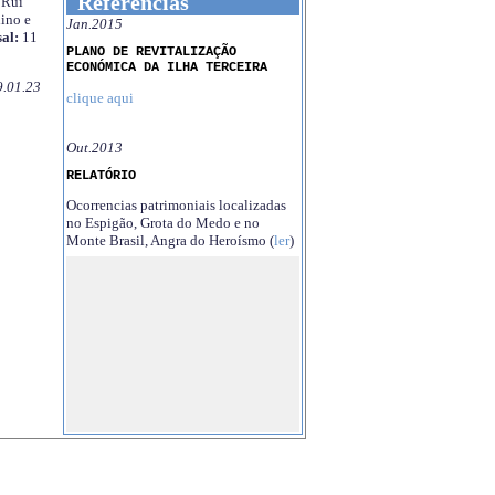
Referências
Rui
ino e
Jan.2015
al:
11
PLANO DE REVITALIZAÇÃO
ECONÓMICA DA ILHA TERCEIRA
9.01.23
clique aqui
Out.2013
RELATÓRIO
Ocorrencias patrimoniais localizadas
no Espigão, Grota do Medo e no
Monte Brasil, Angra do Heroísmo (
ler
)