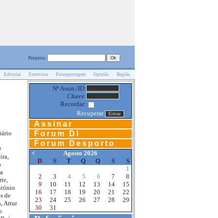
Pesquisa:
Editorial
Entrevista
Fotoreportagem
Opinião
Região
Nº Assin./ID:
Chave:
Recordar:
Recuperar
Assinar
Forum DI
iário
Forum Desporto
0
<
Agosto 2026
ira,
D
S
T
Q
Q
S
S
a
1
a
2
3
4
5
6
7
8
te,
9
10
11
12
13
14
15
ntónio
16
17
18
19
20
21
22
s de
23
24
25
26
27
28
29
, Artur
30
31
o