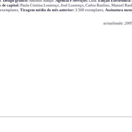
s.
Design gráfico:
António Araújo.
Agência e Serviços:
Lusa.
Edição Electrónica:
 de capital:
Paula Cristina Lourenço, José Lourenço, Carlos Raulino, Manuel Raul
 exemplares;
Tiragem média do mês anterior:
3.500 exemplares;
Assinatura mens
actualizada: 200