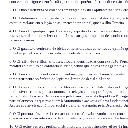
com verdade, rigor e isenção, não procurando, porém, ofuscar a dimensão subj
2. O DI não discrimina os cidadãos em função das suas opiniões políticas, cre
3. O DI define-se como órgão de grande informação regional dos Açores, recl
estatuto reclama em relação ao seu mercado principal, que é a ilha Terceira.
4. O DI não faz qualquer tipo de censura, respeitando assim a Constituição 
reserva-se o direito de selecionar notícias e artigos de opinião de acordo co
razões editoriais.
5. O DI garante o confronto de ideias entre as diversas correntes de opinião 
trabalho jornalístico que em cada momento decidir realizar.
6. O DI, além de verificar as fontes, procura identificá-las com exatidão. Poré
recorrer ao estatuto da confidencialidade, sendo que nestes casos garante a 
7. O DI não confunde notícias e comentários, sendo estes últimos utilizados 
torne pertinente no âmbito do legítimo direito de decisão editorial.
8. O DI emite opiniões através de editoriais da responsabilidade da sua Direç
inalienáveis, como sejam autonomia em relação a quaisquer forças ou movime
respeito absoluto pela Democracia e pela Constituição da República Portugue
particularmente os que respeitam à Autonomia e aos seus valores fundacion
Açores aos níveis económico, social e cultural, e respeito pela Declaração U
9. O DI procura afastar-se do sensacionalismo, não valorizando aconteciment
que isso possa não interessar a determinados segmentos de mercado. Inclui-se
10. O DI exige aos seus profissionais o respeito pelos princípios éticos da I