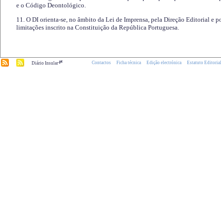
e o Código Deontológico.
11. O DI orienta-se, no âmbito da Lei de Imprensa, pela Direção Editorial e p
limitações inscrito na Constituição da República Portuguesa.
.pt
Contactos
Ficha técnica
Edição electrónica
Estatuto Editoria
Diário Insular