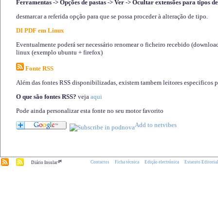
Ferramentas -> Opções de pastas -> Ver -> Ocultar extensões para tipos de
desmarcar a referida opção para que se possa proceder à alteração de tipo.
DI PDF em Linux
Eventualmente poderá ser necessário renomear o ficheiro recebido (download)
linux (exemplo ubuntu + firefox)
Fonte RSS
Além das fontes RSS disponibilizadas, existem tambem leitores especificos 
O que são fontes RSS?
veja
aqui
Pode ainda personalizar esta fonte no seu motor favorito
.pt
Contactos
Ficha técnica
Edição electrónica
Estatuto Editoria
Diário Insular