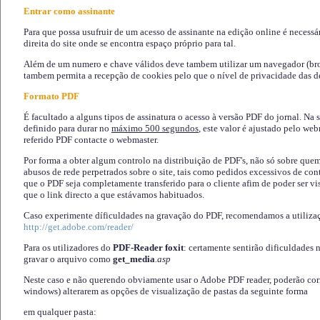
Entrar como assinante
Para que possa usufruir de um acesso de assinante na edição online é necessá
direita do site onde se encontra espaço próprio para tal.
Além de um numero e chave válidos deve tambem utilizar um navegador (brows
tambem permita a recepção de cookies pelo que o nível de privacidade das d
Formato PDF
É facultado a alguns tipos de assinatura o acesso à versão PDF do jornal. Na 
definido para durar no
máximo 500 segundos
, este valor é ajustado pelo we
referido PDF contacte o webmaster.
Por forma a obter algum controlo na distribuição de PDF's, não só sobre que
abusos de rede perpetrados sobre o site, tais como pedidos excessivos de co
que o PDF seja completamente transferido para o cliente afim de poder ser 
que o link directo a que estávamos habituados.
Caso experimente díficuldades na gravação do PDF, recomendamos a utiliza
http://get.adobe.com/reader/
Para os utilizadores do
PDF-Reader foxit
: certamente sentirão dificuldades 
gravar o arquivo como
get_media
.asp
Neste caso e não querendo obviamente usar o Adobe PDF reader, poderão corrig
windows) alterarem as opções de visualização de pastas da seguinte forma
em qualquer pasta
: