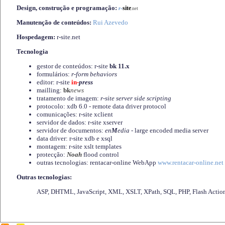
Design, construção e programação:
-
site
r
.net
Manutenção de conteúdos:
Rui Azevedo
Hospedagem:
r-site.net
Tecnologia
gestor de conteúdos: r-site
bk 11.x
formulários:
r-form behaviors
editor: r-site
in-
press
mailling:
bk
news
tratamento de imagem:
r-site server side scripting
protocolo: xdb 6.0 - remote data driver protocol
comunicações: r-site xclient
servidor de dados: r-site xserver
servidor de documentos:
en
M
edia
- large encoded media server
data driver: r-site xdb e xsql
montagem: r-site xslt templates
protecção:
Noah
flood control
outras tecnologias: rentacar-online WebApp
www.rentacar-online.net
Outras tecnologias:
ASP, DHTML, JavaScript, XML, XSLT, XPath, SQL, PHP, Flash Actio