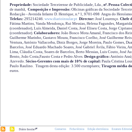
Propriedade:
Sociedade Terceirense de Publicidade, Lda.,
nº. Pessoa Colect
de manhã,
Composição e Impressão:
Oficinas gráficas da Sociedade Tercei
Redacção - Avenida Infante D. Henrique, n.º 1, 9701-098 Angra do Heroísmo 
Telefax:
295214246.
www.diarioinsular.pt
Director:
José Lourenço.
Chefe 
Fátima Martins, Vanda Mendonça, Rui Messias, Helena Fagundes, Margarida
(coordenador), Luís Almeida, Daniel Costa, José Eliseu Costa, Jorge Cipria
(coordenador).
Colaboradores:
João Bosco Mota Amaral, Francisco dos Reis
Guilherme Marinho, Gustavo Moura, Francisco Coelho, José Guilherme Reis 
Ventura, António Vallacorba, Diniz Borges, Jorge Moreira, Paulo Gomes, Duar
Barcelos, José Eduardo Machado Soares, José Gabriel Ávila, Fábio Vieira, A
Lima, Cláudia Costa, Soares de Barcelos, Berto Messias, Luis Couto, José A
Bento, João Costa,Fausto Costa e Pedro Alves.
Design gráfico:
António Araú
Azevedo.
Sócios-Gerentes com mais de 10% de capital:
Paula Cristina Lou
Paulo Raulino. Tiragem desta edição: 3.500 exemplares;
Tiragem média do
euros.
.pt
Contactos
Ficha técnica
Edição electrónica
Estatuto Editoria
Diário Insular