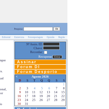
Pesquisa:
Editorial
Entrevista
Fotoreportagem
Opinião
Região
Nº Assin./ID:
Chave:
Recordar:
Recuperar
empre
Assinar
Forum DI
s.
Forum Desporto
<
Agosto 2026
ual
D
S
T
Q
Q
S
S
1
2
3
4
5
6
7
8
onal,
9
10
11
12
13
14
15
por
16
17
18
19
20
21
22
23
24
25
26
27
28
29
30
31
do