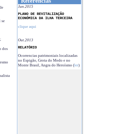
Referências
Jan.2015
 de
PLANO DE REVITALIZAÇÃO
ECONÓMICA DA ILHA TERCEIRA
 se
clique aqui
;
Out.2013
RELATÓRIO
o dos
Ocorrencias patrimoniais localizadas
no Espigão, Grota do Medo e no
mesmo
Monte Brasil, Angra do Heroísmo (
ler
)
nalista