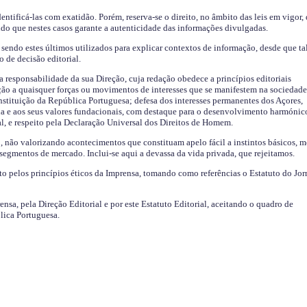
identificá-las com exatidão. Porém, reserva-se o direito, no âmbito das leis em vigor,
endo que nestes casos garante a autenticidade das informações divulgadas.
sendo estes últimos utilizados para explicar contextos de informação, desde que tal
o de decisão editorial.
da responsabilidade da sua Direção, cuja redação obedece a princípios editoriais
ão a quaisquer forças ou movimentos de interesses que se manifestem na sociedade
stituição da República Portuguesa; defesa dos interesses permanentes dos Açores,
a e aos seus valores fundacionais, com destaque para o desenvolvimento harmónic
al, e respeito pela Declaração Universal dos Direitos de Homem.
o, não valorizando acontecimentos que constituam apelo fácil a instintos básicos, 
 segmentos de mercado. Inclui-se aqui a devassa da vida privada, que rejeitamos.
ito pelos princípios éticos da Imprensa, tomando como referências o Estatuto do Jor
ensa, pela Direção Editorial e por este Estatuto Editorial, aceitando o quadro de
lica Portuguesa.