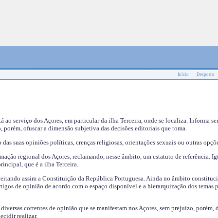
Início
Desporto
tá ao serviço dos Açores, em particular da ilha Terceira, onde se localiza. Informa s
, porém, ofuscar a dimensão subjetiva das decisões editoriais que toma.
das suas opiniões políticas, crenças religiosas, orientações sexuais ou outras opçõe
mação regional dos Açores, reclamando, nesse âmbito, um estatuto de referência. Ig
incipal, que é a ilha Terceira.
speitando assim a Constituição da República Portuguesa. Ainda no âmbito constituci
 artigos de opinião de acordo com o espaço disponível e a hierarquização dos temas 
s diversas correntes de opinião que se manifestam nos Açores, sem prejuízo, porém, 
cidir realizar.