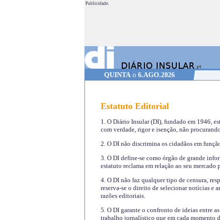
Publicidade.
QUINTA
o
6.AGO.2026
Estatuto Editorial
1. O Diário Insular (DI), fundado em 1946, es
com verdade, rigor e isenção, não procurando
2. O DI não discrimina os cidadãos em função 
3. O DI define-se como órgão de grande infor
estatuto reclama em relação ao seu mercado pr
4. O DI não faz qualquer tipo de censura, re
reserva-se o direito de selecionar notícias e
razões editoriais.
5. O DI garante o confronto de ideias entre a
trabalho jornalístico que em cada momento de