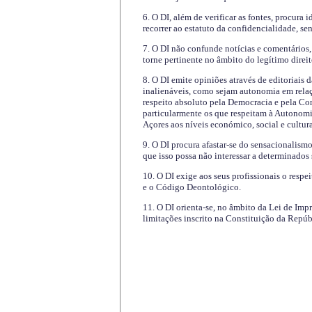
6. O DI, além de verificar as fontes, procura 
recorrer ao estatuto da confidencialidade, s
7. O DI não confunde notícias e comentários, 
torne pertinente no âmbito do legítimo direit
8. O DI emite opiniões através de editoriais 
inalienáveis, como sejam autonomia em relaç
respeito absoluto pela Democracia e pela Con
particularmente os que respeitam à Autonomi
Açores aos níveis económico, social e cultur
9. O DI procura afastar-se do sensacionalism
que isso possa não interessar a determinados
10. O DI exige aos seus profissionais o respe
e o Código Deontológico.
11. O DI orienta-se, no âmbito da Lei de Impr
limitações inscrito na Constituição da Repúb