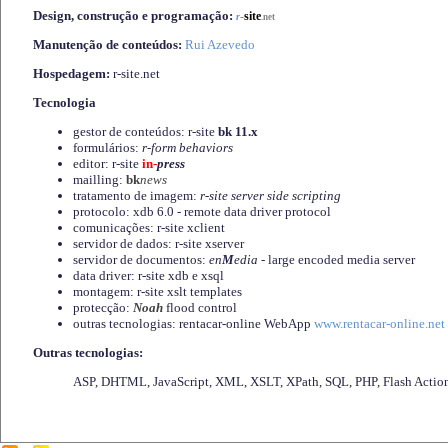
Design, construção e programação:
-
site
r
.net
Manutenção de conteúdos:
Rui Azevedo
Hospedagem:
r-site.net
Tecnologia
gestor de conteúdos: r-site
bk 11.x
formulários:
r-form behaviors
editor: r-site
in-
press
mailling:
bk
news
tratamento de imagem:
r-site server side scripting
protocolo: xdb 6.0 - remote data driver protocol
comunicações: r-site xclient
servidor de dados: r-site xserver
servidor de documentos:
en
M
edia
- large encoded media server
data driver: r-site xdb e xsql
montagem: r-site xslt templates
protecção:
Noah
flood control
outras tecnologias: rentacar-online WebApp
www.rentacar-online.net
Outras tecnologias:
ASP, DHTML, JavaScript, XML, XSLT, XPath, SQL, PHP, Flash Actio