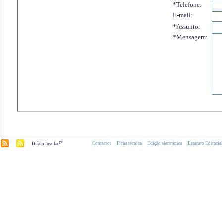
*Telefone:
E-mail:
*Assunto:
*Mensagem:
.pt
Contactos
Ficha técnica
Edição electrónica
Estatuto Editoria
Diário Insular