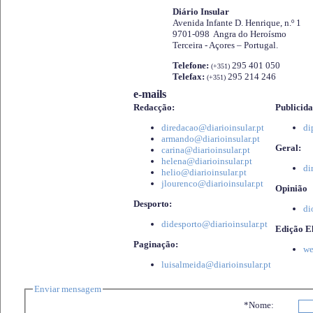
Diário Insular
Avenida Infante D. Henrique, n.º 1
9701-098 Angra do Heroísmo
Terceira - Açores – Portugal.
Telefone:
295 401 050
(+351)
Telefax:
295 214 246
(+351)
e-mails
Redacção:
Publicida
diredacao@diarioinsular.pt
di
armando@diarioinsular.pt
Geral:
carina@diarioinsular.pt
helena@diarioinsular.pt
di
helio@diarioinsular.pt
jlourenco@diarioinsular.pt
Opinião
Desporto:
di
didesporto@diarioinsular.pt
Edição El
Paginação:
we
luisalmeida@diarioinsular.pt
Enviar mensagem
*Nome: