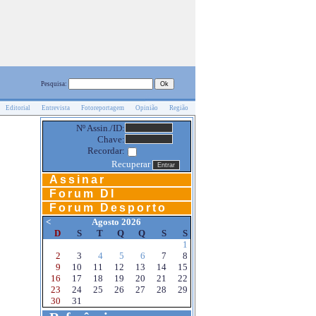
Pesquisa:
Editorial
Entrevista
Fotoreportagem
Opinião
Região
Nº Assin./ID:
Chave:
Recordar:
Recuperar
Assinar
Forum DI
Forum Desporto
<
Agosto 2026
D
S
T
Q
Q
S
S
1
2
3
4
5
6
7
8
9
10
11
12
13
14
15
16
17
18
19
20
21
22
23
24
25
26
27
28
29
30
31