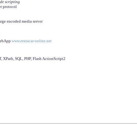
ide scripting
er protocol
arge encoded media server
 WebApp
www.rentacar-online.net
 XPath, SQL, PHP, Flash ActionScript2