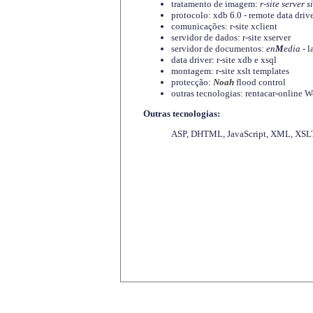
tratamento de imagem:
r-site server s
protocolo: xdb 6.0 - remote data driv
comunicações: r-site xclient
servidor de dados: r-site xserver
servidor de documentos:
en
M
edia
- l
data driver: r-site xdb e xsql
montagem: r-site xslt templates
protecção:
Noah
flood control
outras tecnologias: rentacar-online
Outras tecnologias:
ASP, DHTML, JavaScript, XML, XSLT,