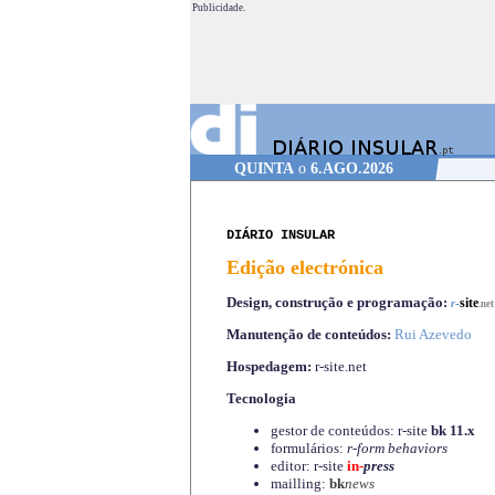
Publicidade.
QUINTA
o
6.AGO.2026
DIÁRIO INSULAR
Edição electrónica
Design, construção e programação:
-
site
r
.net
Manutenção de conteúdos:
Rui Azevedo
Hospedagem:
r-site.net
Tecnologia
gestor de conteúdos: r-site
bk 11.x
formulários:
r-form behaviors
editor: r-site
in-
press
mailling:
bk
news