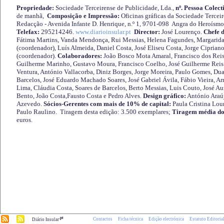
Propriedade:
Sociedade Terceirense de Publicidade, Lda.,
nº. Pessoa Colect
de manhã,
Composição e Impressão:
Oficinas gráficas da Sociedade Tercei
Redacção - Avenida Infante D. Henrique, n.º 1, 9701-098 Angra do Heroísmo 
Telefax:
295214246.
www.diarioinsular.pt
Director:
José Lourenço.
Chefe 
Fátima Martins, Vanda Mendonça, Rui Messias, Helena Fagundes, Margarida
(coordenador), Luís Almeida, Daniel Costa, José Eliseu Costa, Jorge Cipria
(coordenador).
Colaboradores:
João Bosco Mota Amaral, Francisco dos Reis
Guilherme Marinho, Gustavo Moura, Francisco Coelho, José Guilherme Reis 
Ventura, António Vallacorba, Diniz Borges, Jorge Moreira, Paulo Gomes, Duar
Barcelos, José Eduardo Machado Soares, José Gabriel Ávila, Fábio Vieira, A
Lima, Cláudia Costa, Soares de Barcelos, Berto Messias, Luis Couto, José A
Bento, João Costa,Fausto Costa e Pedro Alves.
Design gráfico:
António Araú
Azevedo.
Sócios-Gerentes com mais de 10% de capital:
Paula Cristina Lou
Paulo Raulino. Tiragem desta edição: 3.500 exemplares;
Tiragem média do
euros.
.pt
Contactos
Ficha técnica
Edição electrónica
Estatuto Editoria
Diário Insular