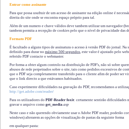
Entrar como assinante
Para que possa usufruir de um acesso de assinante na edição online é necessá
direita do site onde se encontra espaço próprio para tal.
Além de um numero e chave válidos deve tambem utilizar um navegador (brows
tambem permita a recepção de cookies pelo que o nível de privacidade das d
Formato PDF
É facultado a alguns tipos de assinatura o acesso à versão PDF do jornal. Na 
definido para durar no
máximo 500 segundos
, este valor é ajustado pelo we
referido PDF contacte o webmaster.
Por forma a obter algum controlo na distribuição de PDF's, não só sobre que
abusos de rede perpetrados sobre o site, tais como pedidos excessivos de co
que o PDF seja completamente transferido para o cliente afim de poder ser 
que o link directo a que estávamos habituados.
Caso experimente díficuldades na gravação do PDF, recomendamos a utiliza
http://get.adobe.com/reader/
Para os utilizadores do
PDF-Reader foxit
: certamente sentirão dificuldades 
gravar o arquivo como
get_media
.asp
Neste caso e não querendo obviamente usar o Adobe PDF reader, poderão corrig
windows) alterarem as opções de visualização de pastas da seguinte forma
em qualquer pasta
: