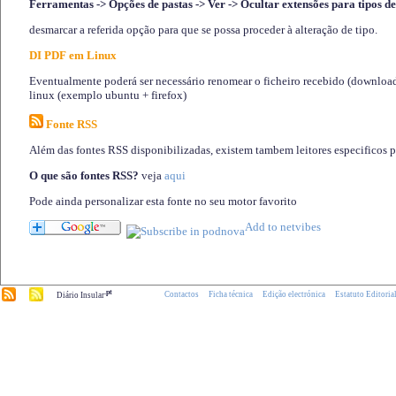
Ferramentas -> Opções de pastas -> Ver -> Ocultar extensões para tipos de
desmarcar a referida opção para que se possa proceder à alteração de tipo.
DI PDF em Linux
Eventualmente poderá ser necessário renomear o ficheiro recebido (download)
linux (exemplo ubuntu + firefox)
Fonte RSS
Além das fontes RSS disponibilizadas, existem tambem leitores especificos 
O que são fontes RSS?
veja
aqui
Pode ainda personalizar esta fonte no seu motor favorito
.pt
Contactos
Ficha técnica
Edição electrónica
Estatuto Editoria
Diário Insular