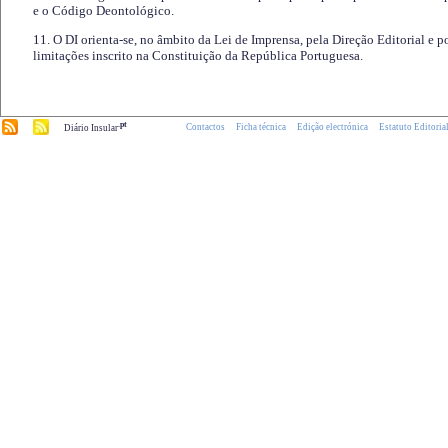
e o Código Deontológico.
11. O DI orienta-se, no âmbito da Lei de Imprensa, pela Direção Editorial e p
limitações inscrito na Constituição da República Portuguesa.
.pt
Contactos
Ficha técnica
Edição electrónica
Estatuto Editoria
Diário Insular