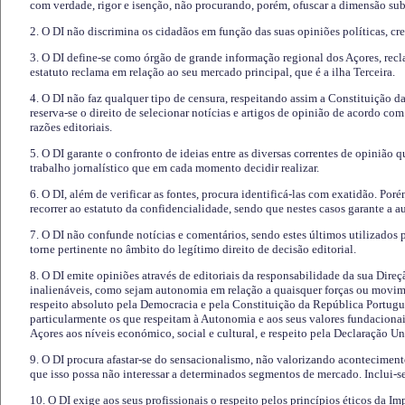
com verdade, rigor e isenção, não procurando, porém, ofuscar a dimensão subj
2. O DI não discrimina os cidadãos em função das suas opiniões políticas, cre
3. O DI define-se como órgão de grande informação regional dos Açores, recl
estatuto reclama em relação ao seu mercado principal, que é a ilha Terceira.
4. O DI não faz qualquer tipo de censura, respeitando assim a Constituição 
reserva-se o direito de selecionar notícias e artigos de opinião de acordo co
razões editoriais.
5. O DI garante o confronto de ideias entre as diversas correntes de opinião 
trabalho jornalístico que em cada momento decidir realizar.
6. O DI, além de verificar as fontes, procura identificá-las com exatidão. Poré
recorrer ao estatuto da confidencialidade, sendo que nestes casos garante a 
7. O DI não confunde notícias e comentários, sendo estes últimos utilizados 
torne pertinente no âmbito do legítimo direito de decisão editorial.
8. O DI emite opiniões através de editoriais da responsabilidade da sua Direç
inalienáveis, como sejam autonomia em relação a quaisquer forças ou movime
respeito absoluto pela Democracia e pela Constituição da República Portugue
particularmente os que respeitam à Autonomia e aos seus valores fundacion
Açores aos níveis económico, social e cultural, e respeito pela Declaração U
9. O DI procura afastar-se do sensacionalismo, não valorizando aconteciment
que isso possa não interessar a determinados segmentos de mercado. Inclui-se
10. O DI exige aos seus profissionais o respeito pelos princípios éticos da I