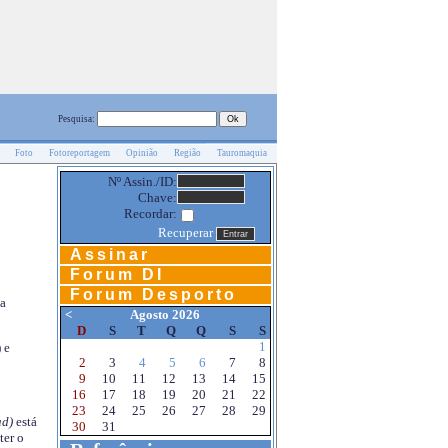
Pesquisa:
Foto
Fotoreportagem
Opinião
Região
Tauromaquia
Nº Assin./ID:
Chave:
Recordar:
Recuperar
Assinar
Forum DI
Forum Desporto
na
<
Agosto 2026
D
S
T
Q
Q
S
S
1
 e
2
3
4
5
6
7
8
9
10
11
12
13
14
15
16
17
18
19
20
21
22
23
24
25
26
27
28
29
d)
está
30
31
ter o