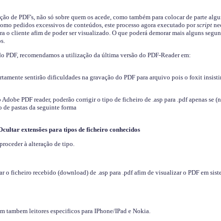
ição de PDF's, não só sobre quem os acede, como também para colocar de parte algu
s como pedidos excessivos de conteúdos, este processo agora executado por
script
nec
ra o cliente afim de poder ser visualizado. O que poderá demorar mais alguns segu
s.
do PDF, recomendamos a utilização da última versão do PDF-Reader em:
ertamente sentirão dificuldades na gravação do PDF para arquivo pois o foxit insisti
dobe PDF reader, poderão corrigir o tipo de ficheiro de .asp para .pdf apenas se (
 de pastas da seguinte forma
Ocultar extensões para tipos de ficheiro conhecidos
proceder à alteração de tipo.
 o ficheiro recebido (download) de .asp para .pdf afim de visualizar o PDF em sis
em tambem leitores especificos para IPhone/IPad e Nokia.