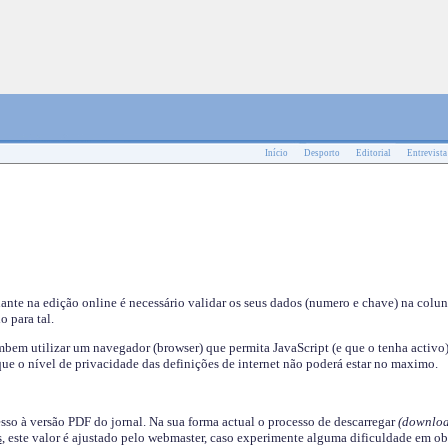
Início
Desporto
Editorial
Entrevista
nante na edição online é necessário validar os seus dados (numero e chave) na colu
o para tal.
em utilizar um navegador (browser) que permita JavaScript (e que o tenha activo)
ue o nível de privacidade das definições de internet não poderá estar no maximo.
esso à versão PDF do jornal. Na sua forma actual o processo de descarregar
(downloa
s
, este valor é ajustado pelo webmaster, caso experimente alguma dificuldade em ob