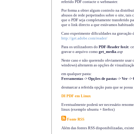
referido PDF contacte o webmaster.
Por forma a obter algum controlo na distribu
abusos de rede perpetrados sobre o site, tai
que o PDF seja completamente transferido pa
que o link directo a que estávamos habituado
Caso experimente díficuldades na gravação 
http://get.adobe.com/reader/
Para os utilizadores do
PDF-Reader foxit
: c
gravar o arquivo como
get_media
.asp
Neste caso e não querendo obviamente usar o A
windows) alterarem as opções de visualização
em qualquer pasta
:
Ferramentas -> Opções de pastas -> Ver -> 
desmarcar a referida opção para que se possa 
DI PDF em Linux
Eventualmente poderá ser necessário renomear
linux (exemplo ubuntu + firefox)
Fonte RSS
Além das fontes RSS disponibilizadas, exist