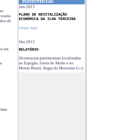
Referências
Jan.2015
ns
PLANO DE REVITALIZAÇÃO
essita
ECONÓMICA DA ILHA TERCEIRA
ndos do
clique aqui
Out.2013
rá em
RELATÓRIO
Ocorrencias patrimoniais localizadas
no Espigão, Grota do Medo e no
no
Monte Brasil, Angra do Heroísmo (
ler
)
temas