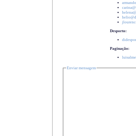
armando
carina@d
helena@d
helio@di
jlourenc
Desporto:
didespor
Paginação:
luisalme
Enviar mensagem