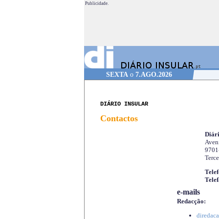
Publicidade.
SEXTA
o
7.AGO.2026
DIÁRIO INSULAR
Contactos
Diári
Aveni
9701
Terce
Telef
Telef
e-mails
Redacção:
diredaca