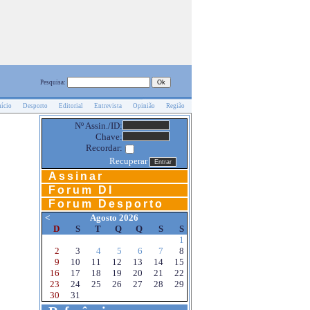
Pesquisa:
nício
Desporto
Editorial
Entrevista
Opinião
Região
Nº Assin./ID:
Chave:
Recordar:
Recuperar
Assinar
Forum DI
Forum Desporto
<
Agosto 2026
D
S
T
Q
Q
S
S
1
2
3
4
5
6
7
8
9
10
11
12
13
14
15
16
17
18
19
20
21
22
23
24
25
26
27
28
29
30
31