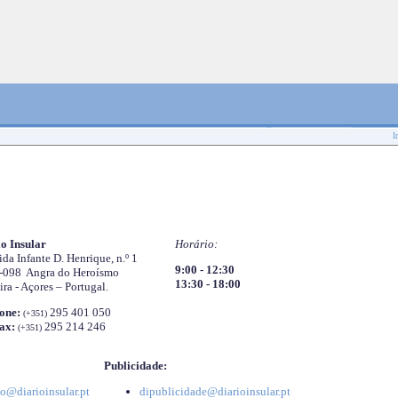
I
o Insular
Horário:
da Infante D. Henrique, n.º 1
9:00 - 12:30
-098 Angra do Heroísmo
13:30 - 18:00
ira - Açores – Portugal.
one:
295 401 050
(+351)
ax:
295 214 246
(+351)
Publicidade:
o@diarioinsular.pt
dipublicidade@diarioinsular.pt