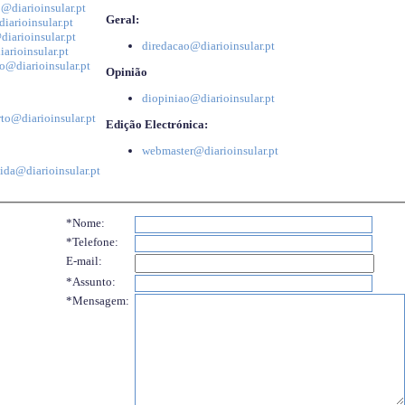
@diarioinsular.pt
Geral:
iarioinsular.pt
iarioinsular.pt
diredacao@diarioinsular.pt
arioinsular.pt
o@diarioinsular.pt
Opinião
diopiniao@diarioinsular.pt
to@diarioinsular.pt
Edição Electrónica:
webmaster@diarioinsular.pt
ida@diarioinsular.pt
*Nome:
*Telefone:
E-mail:
*Assunto:
*Mensagem: