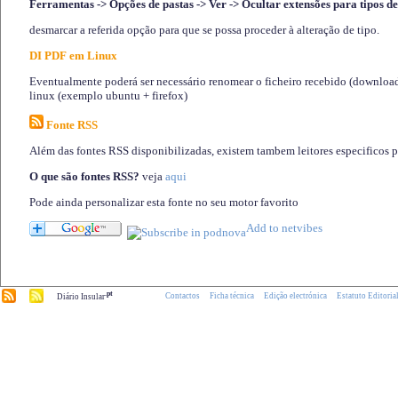
Ferramentas -> Opções de pastas -> Ver -> Ocultar extensões para tipos de
desmarcar a referida opção para que se possa proceder à alteração de tipo.
DI PDF em Linux
Eventualmente poderá ser necessário renomear o ficheiro recebido (download)
linux (exemplo ubuntu + firefox)
Fonte RSS
Além das fontes RSS disponibilizadas, existem tambem leitores especificos 
O que são fontes RSS?
veja
aqui
Pode ainda personalizar esta fonte no seu motor favorito
.pt
Contactos
Ficha técnica
Edição electrónica
Estatuto Editoria
Diário Insular