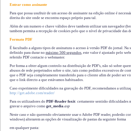
Entrar como assinante
Para que possa usufruir de um acesso de assinante na edição online é necessá
direita do site onde se encontra espaço próprio para tal.
Além de um numero e chave válidos deve tambem utilizar um navegador (brows
tambem permita a recepção de cookies pelo que o nível de privacidade das d
Formato PDF
É facultado a alguns tipos de assinatura o acesso à versão PDF do jornal. Na 
definido para durar no
máximo 500 segundos
, este valor é ajustado pelo we
referido PDF contacte o webmaster.
Por forma a obter algum controlo na distribuição de PDF's, não só sobre que
abusos de rede perpetrados sobre o site, tais como pedidos excessivos de co
que o PDF seja completamente transferido para o cliente afim de poder ser 
que o link directo a que estávamos habituados.
Caso experimente díficuldades na gravação do PDF, recomendamos a utiliza
http://get.adobe.com/reader/
Para os utilizadores do
PDF-Reader foxit
: certamente sentirão dificuldades 
gravar o arquivo como
get_media
.asp
Neste caso e não querendo obviamente usar o Adobe PDF reader, poderão corrig
windows) alterarem as opções de visualização de pastas da seguinte forma
em qualquer pasta
: