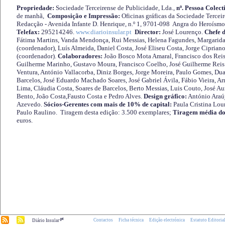
Propriedade:
Sociedade Terceirense de Publicidade, Lda.,
nº. Pessoa Colect
de manhã,
Composição e Impressão:
Oficinas gráficas da Sociedade Tercei
Redacção - Avenida Infante D. Henrique, n.º 1, 9701-098 Angra do Heroísmo 
Telefax:
295214246.
www.diarioinsular.pt
Director:
José Lourenço.
Chefe 
Fátima Martins, Vanda Mendonça, Rui Messias, Helena Fagundes, Margarida
(coordenador), Luís Almeida, Daniel Costa, José Eliseu Costa, Jorge Cipria
(coordenador).
Colaboradores:
João Bosco Mota Amaral, Francisco dos Reis
Guilherme Marinho, Gustavo Moura, Francisco Coelho, José Guilherme Reis 
Ventura, António Vallacorba, Diniz Borges, Jorge Moreira, Paulo Gomes, Duar
Barcelos, José Eduardo Machado Soares, José Gabriel Ávila, Fábio Vieira, A
Lima, Cláudia Costa, Soares de Barcelos, Berto Messias, Luis Couto, José A
Bento, João Costa,Fausto Costa e Pedro Alves.
Design gráfico:
António Araú
Azevedo.
Sócios-Gerentes com mais de 10% de capital:
Paula Cristina Lou
Paulo Raulino. Tiragem desta edição: 3.500 exemplares;
Tiragem média do
euros.
.pt
Contactos
Ficha técnica
Edição electrónica
Estatuto Editoria
Diário Insular