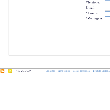
*Telefone:
E-mail:
*Assunto:
*Mensagem:
.pt
Contactos
Ficha técnica
Edição electrónica
Estatuto Editoria
Diário Insular