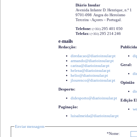
Diário Insular
Avenida Infante D. Henrique, n.º 1
9701-098 Angra do Heroísmo
Terceira - Açores – Portugal.
Telefone:
295 401 050
(+351)
Telefax:
295 214 246
(+351)
e-mails
Redacção:
Publicida
diredacao@diarioinsular.pt
di
armando@diarioinsular.pt
Geral:
carina@diarioinsular.pt
helena@diarioinsular.pt
di
helio@diarioinsular.pt
jlourenco@diarioinsular.pt
Opinião
Desporto:
di
didesporto@diarioinsular.pt
Edição El
Paginação:
we
luisalmeida@diarioinsular.pt
Enviar mensagem
*Nome: