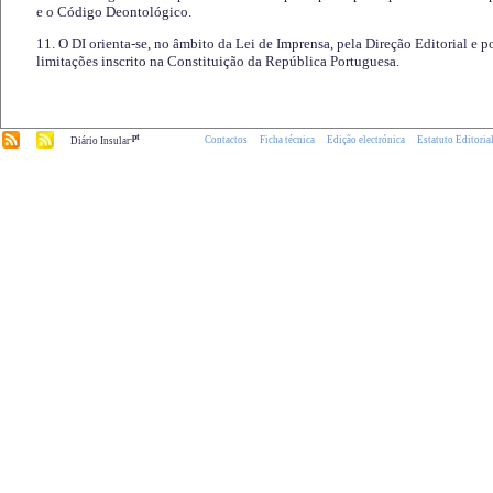
e o Código Deontológico.
11. O DI orienta-se, no âmbito da Lei de Imprensa, pela Direção Editorial e p
limitações inscrito na Constituição da República Portuguesa.
.pt
Contactos
Ficha técnica
Edição electrónica
Estatuto Editoria
Diário Insular