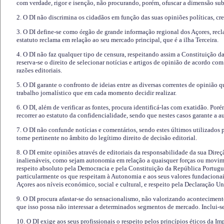
com verdade, rigor e isenção, não procurando, porém, ofuscar a dimensão subj
2. O DI não discrimina os cidadãos em função das suas opiniões políticas, cre
3. O DI define-se como órgão de grande informação regional dos Açores, recl
estatuto reclama em relação ao seu mercado principal, que é a ilha Terceira.
4. O DI não faz qualquer tipo de censura, respeitando assim a Constituição 
reserva-se o direito de selecionar notícias e artigos de opinião de acordo co
razões editoriais.
5. O DI garante o confronto de ideias entre as diversas correntes de opinião 
trabalho jornalístico que em cada momento decidir realizar.
6. O DI, além de verificar as fontes, procura identificá-las com exatidão. Poré
recorrer ao estatuto da confidencialidade, sendo que nestes casos garante a 
7. O DI não confunde notícias e comentários, sendo estes últimos utilizados 
torne pertinente no âmbito do legítimo direito de decisão editorial.
8. O DI emite opiniões através de editoriais da responsabilidade da sua Direç
inalienáveis, como sejam autonomia em relação a quaisquer forças ou movime
respeito absoluto pela Democracia e pela Constituição da República Portugue
particularmente os que respeitam à Autonomia e aos seus valores fundacion
Açores aos níveis económico, social e cultural, e respeito pela Declaração U
9. O DI procura afastar-se do sensacionalismo, não valorizando aconteciment
que isso possa não interessar a determinados segmentos de mercado. Inclui-se
10. O DI exige aos seus profissionais o respeito pelos princípios éticos da I