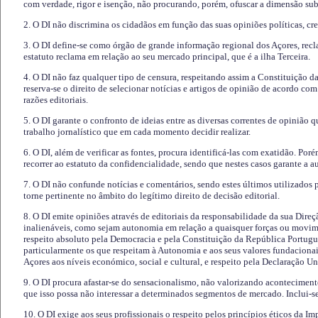
com verdade, rigor e isenção, não procurando, porém, ofuscar a dimensão subj
2. O DI não discrimina os cidadãos em função das suas opiniões políticas, cre
3. O DI define-se como órgão de grande informação regional dos Açores, recl
estatuto reclama em relação ao seu mercado principal, que é a ilha Terceira.
4. O DI não faz qualquer tipo de censura, respeitando assim a Constituição 
reserva-se o direito de selecionar notícias e artigos de opinião de acordo co
razões editoriais.
5. O DI garante o confronto de ideias entre as diversas correntes de opinião 
trabalho jornalístico que em cada momento decidir realizar.
6. O DI, além de verificar as fontes, procura identificá-las com exatidão. Poré
recorrer ao estatuto da confidencialidade, sendo que nestes casos garante a 
7. O DI não confunde notícias e comentários, sendo estes últimos utilizados 
torne pertinente no âmbito do legítimo direito de decisão editorial.
8. O DI emite opiniões através de editoriais da responsabilidade da sua Direç
inalienáveis, como sejam autonomia em relação a quaisquer forças ou movime
respeito absoluto pela Democracia e pela Constituição da República Portugue
particularmente os que respeitam à Autonomia e aos seus valores fundacion
Açores aos níveis económico, social e cultural, e respeito pela Declaração U
9. O DI procura afastar-se do sensacionalismo, não valorizando aconteciment
que isso possa não interessar a determinados segmentos de mercado. Inclui-se
10. O DI exige aos seus profissionais o respeito pelos princípios éticos da I