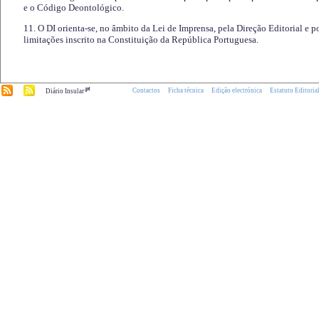
e o Código Deontológico.
11. O DI orienta-se, no âmbito da Lei de Imprensa, pela Direção Editorial e p
limitações inscrito na Constituição da República Portuguesa.
.pt
Contactos
Ficha técnica
Edição electrónica
Estatuto Editoria
Diário Insular