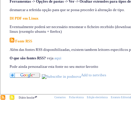
Ferramentas -> Opções de pastas -> Ver -> Ocultar extensões para tipos de
desmarcar a referida opção para que se possa proceder à alteração de tipo.
DI PDF em Linux
Eventualmente poderá ser necessário renomear o ficheiro recebido (download)
linux (exemplo ubuntu + firefox)
Fonte RSS
Além das fontes RSS disponibilizadas, existem tambem leitores especificos 
O que são fontes RSS?
veja
aqui
Pode ainda personalizar esta fonte no seu motor favorito
.pt
Contactos
Ficha técnica
Edição electrónica
Estatuto Editoria
Diário Insular