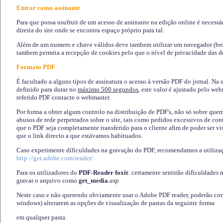
Entrar como assinante
Para que possa usufruir de um acesso de assinante na edição online é necessá
direita do site onde se encontra espaço próprio para tal.
Além de um numero e chave válidos deve tambem utilizar um navegador (brows
tambem permita a recepção de cookies pelo que o nível de privacidade das d
Formato PDF
É facultado a alguns tipos de assinatura o acesso à versão PDF do jornal. Na 
definido para durar no
máximo 500 segundos
, este valor é ajustado pelo we
referido PDF contacte o webmaster.
Por forma a obter algum controlo na distribuição de PDF's, não só sobre que
abusos de rede perpetrados sobre o site, tais como pedidos excessivos de co
que o PDF seja completamente transferido para o cliente afim de poder ser 
que o link directo a que estávamos habituados.
Caso experimente díficuldades na gravação do PDF, recomendamos a utiliza
http://get.adobe.com/reader/
Para os utilizadores do
PDF-Reader foxit
: certamente sentirão dificuldades 
gravar o arquivo como
get_media
.asp
Neste caso e não querendo obviamente usar o Adobe PDF reader, poderão corrig
windows) alterarem as opções de visualização de pastas da seguinte forma
em qualquer pasta
: