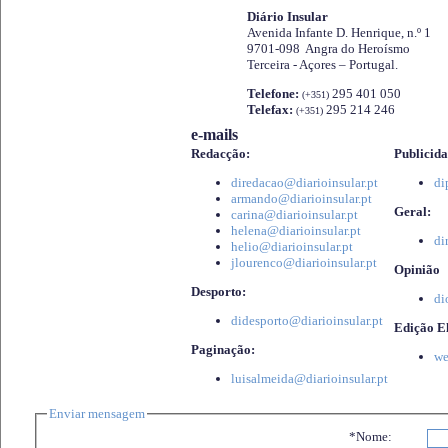
Diário Insular
Avenida Infante D. Henrique, n.º 1
9701-098 Angra do Heroísmo
Terceira - Açores – Portugal.
Telefone:
295 401 050
(+351)
Telefax:
295 214 246
(+351)
e-mails
Redacção:
Publicida
diredacao@diarioinsular.pt
di
armando@diarioinsular.pt
Geral:
carina@diarioinsular.pt
helena@diarioinsular.pt
di
helio@diarioinsular.pt
jlourenco@diarioinsular.pt
Opinião
Desporto:
di
didesporto@diarioinsular.pt
Edição El
Paginação:
we
luisalmeida@diarioinsular.pt
Enviar mensagem
*Nome: