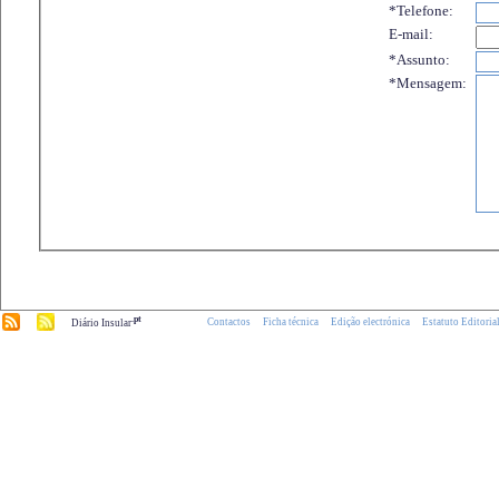
*Telefone:
E-mail:
*Assunto:
*Mensagem:
.pt
Contactos
Ficha técnica
Edição electrónica
Estatuto Editoria
Diário Insular