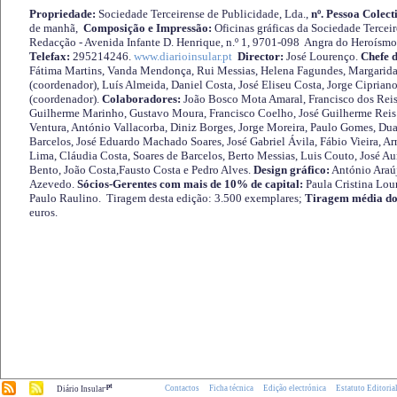
Propriedade:
Sociedade Terceirense de Publicidade, Lda.,
nº. Pessoa Colect
de manhã,
Composição e Impressão:
Oficinas gráficas da Sociedade Tercei
Redacção - Avenida Infante D. Henrique, n.º 1, 9701-098 Angra do Heroísmo 
Telefax:
295214246.
www.diarioinsular.pt
Director:
José Lourenço.
Chefe 
Fátima Martins, Vanda Mendonça, Rui Messias, Helena Fagundes, Margarida
(coordenador), Luís Almeida, Daniel Costa, José Eliseu Costa, Jorge Cipria
(coordenador).
Colaboradores:
João Bosco Mota Amaral, Francisco dos Reis
Guilherme Marinho, Gustavo Moura, Francisco Coelho, José Guilherme Reis 
Ventura, António Vallacorba, Diniz Borges, Jorge Moreira, Paulo Gomes, Duar
Barcelos, José Eduardo Machado Soares, José Gabriel Ávila, Fábio Vieira, A
Lima, Cláudia Costa, Soares de Barcelos, Berto Messias, Luis Couto, José A
Bento, João Costa,Fausto Costa e Pedro Alves.
Design gráfico:
António Araú
Azevedo.
Sócios-Gerentes com mais de 10% de capital:
Paula Cristina Lou
Paulo Raulino. Tiragem desta edição: 3.500 exemplares;
Tiragem média do
euros.
.pt
Contactos
Ficha técnica
Edição electrónica
Estatuto Editoria
Diário Insular