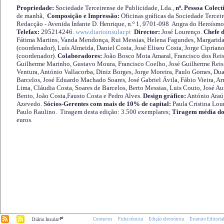
Propriedade:
Sociedade Terceirense de Publicidade, Lda.,
nº. Pessoa Colect
de manhã,
Composição e Impressão:
Oficinas gráficas da Sociedade Tercei
Redacção - Avenida Infante D. Henrique, n.º 1, 9701-098 Angra do Heroísmo 
Telefax:
295214246.
www.diarioinsular.pt
Director:
José Lourenço.
Chefe 
Fátima Martins, Vanda Mendonça, Rui Messias, Helena Fagundes, Margarida
(coordenador), Luís Almeida, Daniel Costa, José Eliseu Costa, Jorge Cipria
(coordenador).
Colaboradores:
João Bosco Mota Amaral, Francisco dos Reis
Guilherme Marinho, Gustavo Moura, Francisco Coelho, José Guilherme Reis 
Ventura, António Vallacorba, Diniz Borges, Jorge Moreira, Paulo Gomes, Duar
Barcelos, José Eduardo Machado Soares, José Gabriel Ávila, Fábio Vieira, A
Lima, Cláudia Costa, Soares de Barcelos, Berto Messias, Luis Couto, José A
Bento, João Costa,Fausto Costa e Pedro Alves.
Design gráfico:
António Araú
Azevedo.
Sócios-Gerentes com mais de 10% de capital:
Paula Cristina Lou
Paulo Raulino. Tiragem desta edição: 3.500 exemplares;
Tiragem média do
euros.
.pt
Contactos
Ficha técnica
Edição electrónica
Estatuto Editoria
Diário Insular