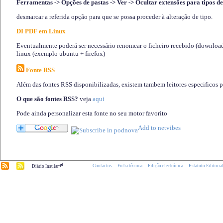
Ferramentas -> Opções de pastas -> Ver -> Ocultar extensões para tipos de
desmarcar a referida opção para que se possa proceder à alteração de tipo.
DI PDF em Linux
Eventualmente poderá ser necessário renomear o ficheiro recebido (download)
linux (exemplo ubuntu + firefox)
Fonte RSS
Além das fontes RSS disponibilizadas, existem tambem leitores especificos 
O que são fontes RSS?
veja
aqui
Pode ainda personalizar esta fonte no seu motor favorito
.pt
Contactos
Ficha técnica
Edição electrónica
Estatuto Editoria
Diário Insular