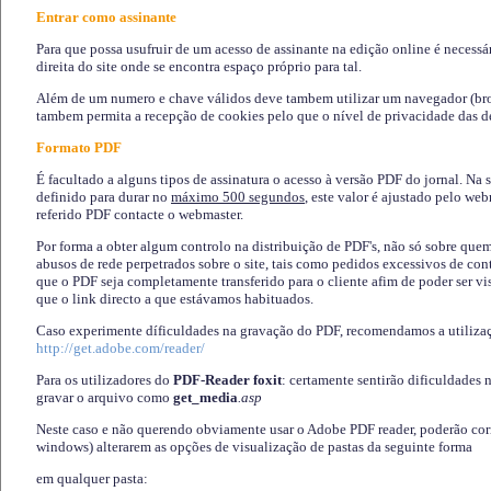
Entrar como assinante
Para que possa usufruir de um acesso de assinante na edição online é necessá
direita do site onde se encontra espaço próprio para tal.
Além de um numero e chave válidos deve tambem utilizar um navegador (brows
tambem permita a recepção de cookies pelo que o nível de privacidade das d
Formato PDF
É facultado a alguns tipos de assinatura o acesso à versão PDF do jornal. Na 
definido para durar no
máximo 500 segundos
, este valor é ajustado pelo we
referido PDF contacte o webmaster.
Por forma a obter algum controlo na distribuição de PDF's, não só sobre que
abusos de rede perpetrados sobre o site, tais como pedidos excessivos de co
que o PDF seja completamente transferido para o cliente afim de poder ser 
que o link directo a que estávamos habituados.
Caso experimente díficuldades na gravação do PDF, recomendamos a utiliza
http://get.adobe.com/reader/
Para os utilizadores do
PDF-Reader foxit
: certamente sentirão dificuldades 
gravar o arquivo como
get_media
.asp
Neste caso e não querendo obviamente usar o Adobe PDF reader, poderão corrig
windows) alterarem as opções de visualização de pastas da seguinte forma
em qualquer pasta
: