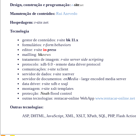
Design, construção e programação:
-
site
r
.net
Manutenção de conteúdos:
Rui Azevedo
Hospedagem:
r-site.net
Tecnologia
gestor de conteúdos: r-site
bk 11.x
formulários:
r-form behaviors
editor: r-site
in-
press
mailling:
bk
news
tratamento de imagem:
r-site server side scripting
protocolo: xdb 6.0 - remote data driver protocol
comunicações: r-site xclient
servidor de dados: r-site xserver
servidor de documentos:
en
M
edia
- large encoded media server
data driver: r-site xdb e xsql
montagem: r-site xslt templates
protecção:
Noah
flood control
outras tecnologias: rentacar-online WebApp
www.rentacar-online.net
Outras tecnologias:
ASP, DHTML, JavaScript, XML, XSLT, XPath, SQL, PHP, Flash Actio