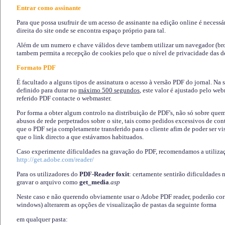
Entrar como assinante
Para que possa usufruir de um acesso de assinante na edição online é necessá
direita do site onde se encontra espaço próprio para tal.
Além de um numero e chave válidos deve tambem utilizar um navegador (brows
tambem permita a recepção de cookies pelo que o nível de privacidade das d
Formato PDF
É facultado a alguns tipos de assinatura o acesso à versão PDF do jornal. Na 
definido para durar no
máximo 500 segundos
, este valor é ajustado pelo we
referido PDF contacte o webmaster.
Por forma a obter algum controlo na distribuição de PDF's, não só sobre que
abusos de rede perpetrados sobre o site, tais como pedidos excessivos de co
que o PDF seja completamente transferido para o cliente afim de poder ser 
que o link directo a que estávamos habituados.
Caso experimente díficuldades na gravação do PDF, recomendamos a utiliza
http://get.adobe.com/reader/
Para os utilizadores do
PDF-Reader foxit
: certamente sentirão dificuldades 
gravar o arquivo como
get_media
.asp
Neste caso e não querendo obviamente usar o Adobe PDF reader, poderão corrig
windows) alterarem as opções de visualização de pastas da seguinte forma
em qualquer pasta
: