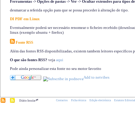
Ferramentas -> Opções de pastas -> Ver -> Ocultar extensões para tipos de
desmarcar a referida opção para que se possa proceder à alteração de tipo.
DI PDF em Linux
Eventualmente poderá ser necessário renomear o ficheiro recebido (download)
linux (exemplo ubuntu + firefox)
Fonte RSS
Além das fontes RSS disponibilizadas, existem tambem leitores especificos 
O que são fontes RSS?
veja
aqui
Pode ainda personalizar esta fonte no seu motor favorito
.pt
Contactos
Ficha técnica
Edição electrónica
Estatuto Editoria
Diário Insular