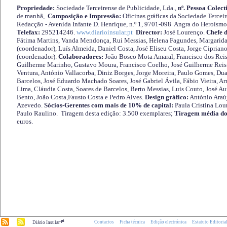
Propriedade:
Sociedade Terceirense de Publicidade, Lda.,
nº. Pessoa Colect
de manhã,
Composição e Impressão:
Oficinas gráficas da Sociedade Tercei
Redacção - Avenida Infante D. Henrique, n.º 1, 9701-098 Angra do Heroísmo 
Telefax:
295214246.
www.diarioinsular.pt
Director:
José Lourenço.
Chefe 
Fátima Martins, Vanda Mendonça, Rui Messias, Helena Fagundes, Margarida
(coordenador), Luís Almeida, Daniel Costa, José Eliseu Costa, Jorge Cipria
(coordenador).
Colaboradores:
João Bosco Mota Amaral, Francisco dos Reis
Guilherme Marinho, Gustavo Moura, Francisco Coelho, José Guilherme Reis 
Ventura, António Vallacorba, Diniz Borges, Jorge Moreira, Paulo Gomes, Duar
Barcelos, José Eduardo Machado Soares, José Gabriel Ávila, Fábio Vieira, A
Lima, Cláudia Costa, Soares de Barcelos, Berto Messias, Luis Couto, José A
Bento, João Costa,Fausto Costa e Pedro Alves.
Design gráfico:
António Araú
Azevedo.
Sócios-Gerentes com mais de 10% de capital:
Paula Cristina Lou
Paulo Raulino. Tiragem desta edição: 3.500 exemplares;
Tiragem média do
euros.
.pt
Contactos
Ficha técnica
Edição electrónica
Estatuto Editoria
Diário Insular