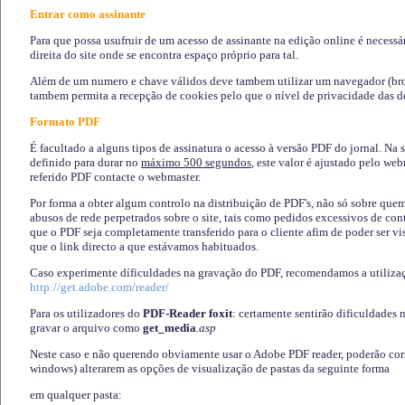
Entrar como assinante
Para que possa usufruir de um acesso de assinante na edição online é necessá
direita do site onde se encontra espaço próprio para tal.
Além de um numero e chave válidos deve tambem utilizar um navegador (brows
tambem permita a recepção de cookies pelo que o nível de privacidade das d
Formato PDF
É facultado a alguns tipos de assinatura o acesso à versão PDF do jornal. Na 
definido para durar no
máximo 500 segundos
, este valor é ajustado pelo we
referido PDF contacte o webmaster.
Por forma a obter algum controlo na distribuição de PDF's, não só sobre que
abusos de rede perpetrados sobre o site, tais como pedidos excessivos de co
que o PDF seja completamente transferido para o cliente afim de poder ser 
que o link directo a que estávamos habituados.
Caso experimente díficuldades na gravação do PDF, recomendamos a utiliza
http://get.adobe.com/reader/
Para os utilizadores do
PDF-Reader foxit
: certamente sentirão dificuldades 
gravar o arquivo como
get_media
.asp
Neste caso e não querendo obviamente usar o Adobe PDF reader, poderão corrig
windows) alterarem as opções de visualização de pastas da seguinte forma
em qualquer pasta
: