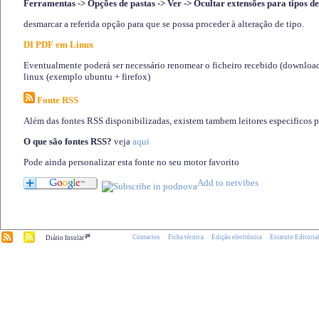
Ferramentas -> Opções de pastas -> Ver -> Ocultar extensões para tipos de
desmarcar a referida opção para que se possa proceder à alteração de tipo.
DI PDF em Linux
Eventualmente poderá ser necessário renomear o ficheiro recebido (download)
linux (exemplo ubuntu + firefox)
Fonte RSS
Além das fontes RSS disponibilizadas, existem tambem leitores especificos 
O que são fontes RSS?
veja
aqui
Pode ainda personalizar esta fonte no seu motor favorito
.pt
Contactos
Ficha técnica
Edição electrónica
Estatuto Editoria
Diário Insular