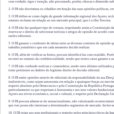
com verdade, rigor e isenção, não procurando, porém, ofuscar a dimensão subj
2. O DI não discrimina os cidadãos em função das suas opiniões políticas, cre
3. O DI define-se como órgão de grande informação regional dos Açores, recl
estatuto reclama em relação ao seu mercado principal, que é a ilha Terceira.
4. O DI não faz qualquer tipo de censura, respeitando assim a Constituição 
reserva-se o direito de selecionar notícias e artigos de opinião de acordo co
razões editoriais.
5. O DI garante o confronto de ideias entre as diversas correntes de opinião 
trabalho jornalístico que em cada momento decidir realizar.
6. O DI, além de verificar as fontes, procura identificá-las com exatidão. Poré
recorrer ao estatuto da confidencialidade, sendo que nestes casos garante a 
7. O DI não confunde notícias e comentários, sendo estes últimos utilizados 
torne pertinente no âmbito do legítimo direito de decisão editorial.
8. O DI emite opiniões através de editoriais da responsabilidade da sua Direç
inalienáveis, como sejam autonomia em relação a quaisquer forças ou movime
respeito absoluto pela Democracia e pela Constituição da República Portugue
particularmente os que respeitam à Autonomia e aos seus valores fundacion
Açores aos níveis económico, social e cultural, e respeito pela Declaração U
9. O DI procura afastar-se do sensacionalismo, não valorizando aconteciment
que isso possa não interessar a determinados segmentos de mercado. Inclui-se
10. O DI exige aos seus profissionais o respeito pelos princípios éticos da I