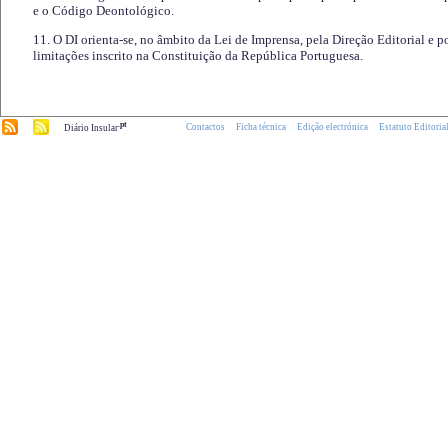
e o Código Deontológico.
11. O DI orienta-se, no âmbito da Lei de Imprensa, pela Direção Editorial e p
limitações inscrito na Constituição da República Portuguesa.
.pt
Contactos
Ficha técnica
Edição electrónica
Estatuto Editoria
Diário Insular