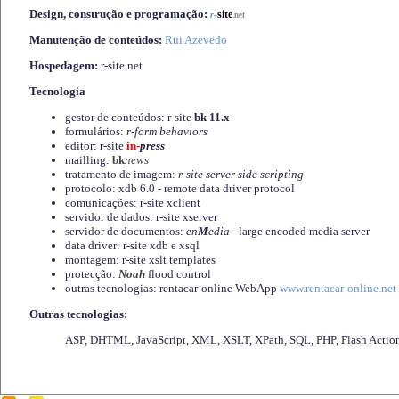
Design, construção e programação:
-
site
r
.net
Manutenção de conteúdos:
Rui Azevedo
Hospedagem:
r-site.net
Tecnologia
gestor de conteúdos: r-site
bk 11.x
formulários:
r-form behaviors
editor: r-site
in-
press
mailling:
bk
news
tratamento de imagem:
r-site server side scripting
protocolo: xdb 6.0 - remote data driver protocol
comunicações: r-site xclient
servidor de dados: r-site xserver
servidor de documentos:
en
M
edia
- large encoded media server
data driver: r-site xdb e xsql
montagem: r-site xslt templates
protecção:
Noah
flood control
outras tecnologias: rentacar-online WebApp
www.rentacar-online.net
Outras tecnologias:
ASP, DHTML, JavaScript, XML, XSLT, XPath, SQL, PHP, Flash Actio