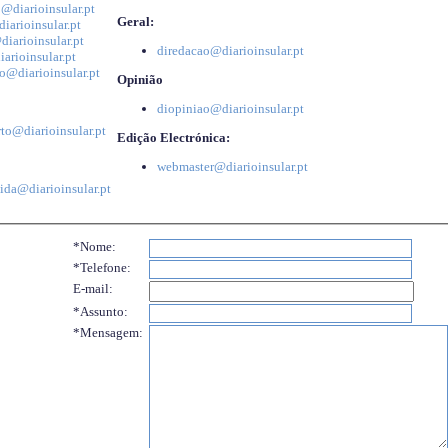
@diarioinsular.pt
Geral:
iarioinsular.pt
iarioinsular.pt
diredacao@diarioinsular.pt
arioinsular.pt
o@diarioinsular.pt
Opinião
diopiniao@diarioinsular.pt
to@diarioinsular.pt
Edição Electrónica:
webmaster@diarioinsular.pt
ida@diarioinsular.pt
*Nome:
*Telefone:
E-mail:
*Assunto:
*Mensagem: