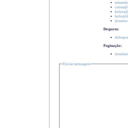
armando
carina@d
helena@d
helio@di
jlourenc
Desporto:
didespor
Paginação:
luisalme
Enviar mensagem