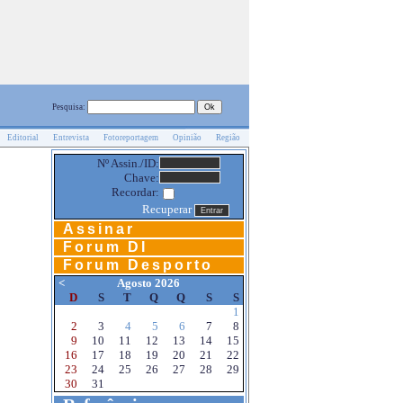
Pesquisa:
Editorial
Entrevista
Fotoreportagem
Opinião
Região
Nº Assin./ID:
Chave:
Recordar:
Recuperar
Assinar
Forum DI
Forum Desporto
<
Agosto 2026
D
S
T
Q
Q
S
S
1
2
3
4
5
6
7
8
9
10
11
12
13
14
15
16
17
18
19
20
21
22
23
24
25
26
27
28
29
30
31