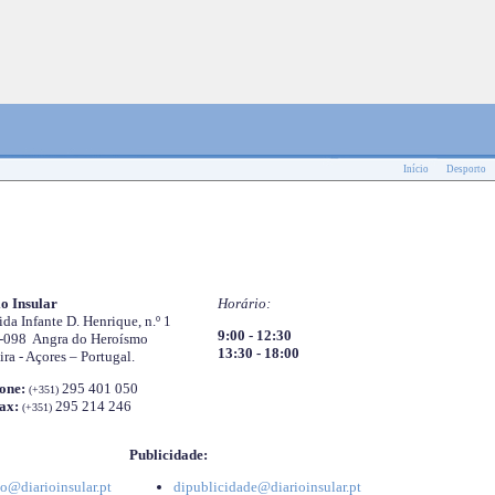
Início
Desporto
o Insular
Horário:
da Infante D. Henrique, n.º 1
9:00 - 12:30
-098 Angra do Heroísmo
13:30 - 18:00
ira - Açores – Portugal.
one:
295 401 050
(+351)
ax:
295 214 246
(+351)
Publicidade:
o@diarioinsular.pt
dipublicidade@diarioinsular.pt