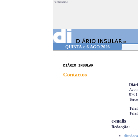
Publicidade.
QUINTA
o
6.AGO.2026
DIÁRIO INSULAR
Contactos
Diári
Aveni
9701
Terce
Telef
Telef
e-mails
Redacção:
diredaca