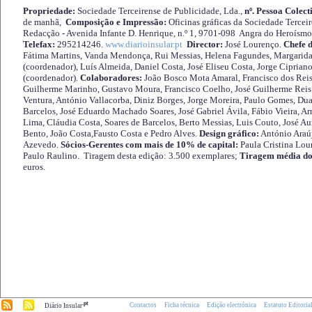
Propriedade:
Sociedade Terceirense de Publicidade, Lda.,
nº. Pessoa Colect
de manhã,
Composição e Impressão:
Oficinas gráficas da Sociedade Tercei
Redacção - Avenida Infante D. Henrique, n.º 1, 9701-098 Angra do Heroísmo 
Telefax:
295214246.
www.diarioinsular.pt
Director:
José Lourenço.
Chefe 
Fátima Martins, Vanda Mendonça, Rui Messias, Helena Fagundes, Margarida
(coordenador), Luís Almeida, Daniel Costa, José Eliseu Costa, Jorge Cipria
(coordenador).
Colaboradores:
João Bosco Mota Amaral, Francisco dos Reis
Guilherme Marinho, Gustavo Moura, Francisco Coelho, José Guilherme Reis 
Ventura, António Vallacorba, Diniz Borges, Jorge Moreira, Paulo Gomes, Duar
Barcelos, José Eduardo Machado Soares, José Gabriel Ávila, Fábio Vieira, A
Lima, Cláudia Costa, Soares de Barcelos, Berto Messias, Luis Couto, José A
Bento, João Costa,Fausto Costa e Pedro Alves.
Design gráfico:
António Araú
Azevedo.
Sócios-Gerentes com mais de 10% de capital:
Paula Cristina Lou
Paulo Raulino. Tiragem desta edição: 3.500 exemplares;
Tiragem média do
euros.
.pt
Contactos
Ficha técnica
Edição electrónica
Estatuto Editoria
Diário Insular