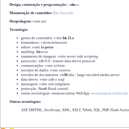
Design, construção e programação:
-
site
r
.net
Manutenção de conteúdos:
Rui Azevedo
Hospedagem:
r-site.net
Tecnologia
gestor de conteúdos: r-site
bk 11.x
formulários:
r-form behaviors
editor: r-site
in-
press
mailling:
bk
news
tratamento de imagem:
r-site server side scripting
protocolo: xdb 6.0 - remote data driver protocol
comunicações: r-site xclient
servidor de dados: r-site xserver
servidor de documentos:
en
M
edia
- large encoded media server
data driver: r-site xdb e xsql
montagem: r-site xslt templates
protecção:
Noah
flood control
outras tecnologias: rentacar-online WebApp
www.rentacar-online.net
Outras tecnologias:
ASP, DHTML, JavaScript, XML, XSLT, XPath, SQL, PHP, Flash Actio