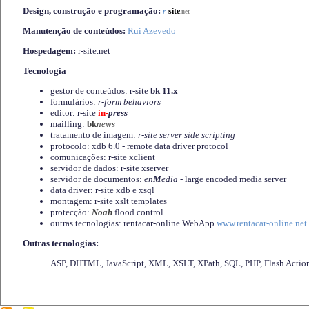
Design, construção e programação:
-
site
r
.net
Manutenção de conteúdos:
Rui Azevedo
Hospedagem:
r-site.net
Tecnologia
gestor de conteúdos: r-site
bk 11.x
formulários:
r-form behaviors
editor: r-site
in-
press
mailling:
bk
news
tratamento de imagem:
r-site server side scripting
protocolo: xdb 6.0 - remote data driver protocol
comunicações: r-site xclient
servidor de dados: r-site xserver
servidor de documentos:
en
M
edia
- large encoded media server
data driver: r-site xdb e xsql
montagem: r-site xslt templates
protecção:
Noah
flood control
outras tecnologias: rentacar-online WebApp
www.rentacar-online.net
Outras tecnologias:
ASP, DHTML, JavaScript, XML, XSLT, XPath, SQL, PHP, Flash Actio