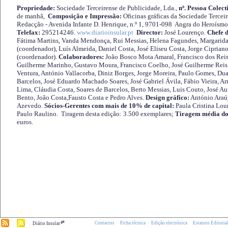
Propriedade:
Sociedade Terceirense de Publicidade, Lda.,
nº. Pessoa Colect
de manhã,
Composição e Impressão:
Oficinas gráficas da Sociedade Tercei
Redacção - Avenida Infante D. Henrique, n.º 1, 9701-098 Angra do Heroísmo 
Telefax:
295214246.
www.diarioinsular.pt
Director:
José Lourenço.
Chefe 
Fátima Martins, Vanda Mendonça, Rui Messias, Helena Fagundes, Margarida
(coordenador), Luís Almeida, Daniel Costa, José Eliseu Costa, Jorge Cipria
(coordenador).
Colaboradores:
João Bosco Mota Amaral, Francisco dos Reis
Guilherme Marinho, Gustavo Moura, Francisco Coelho, José Guilherme Reis 
Ventura, António Vallacorba, Diniz Borges, Jorge Moreira, Paulo Gomes, Duar
Barcelos, José Eduardo Machado Soares, José Gabriel Ávila, Fábio Vieira, A
Lima, Cláudia Costa, Soares de Barcelos, Berto Messias, Luis Couto, José A
Bento, João Costa,Fausto Costa e Pedro Alves.
Design gráfico:
António Araú
Azevedo.
Sócios-Gerentes com mais de 10% de capital:
Paula Cristina Lou
Paulo Raulino. Tiragem desta edição: 3.500 exemplares;
Tiragem média do
euros.
.pt
Contactos
Ficha técnica
Edição electrónica
Estatuto Editoria
Diário Insular