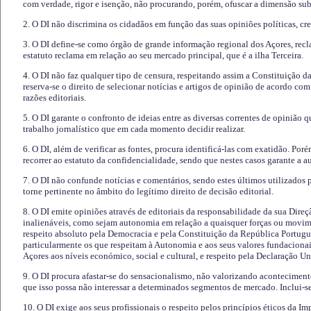
com verdade, rigor e isenção, não procurando, porém, ofuscar a dimensão subj
2. O DI não discrimina os cidadãos em função das suas opiniões políticas, cre
3. O DI define-se como órgão de grande informação regional dos Açores, recl
estatuto reclama em relação ao seu mercado principal, que é a ilha Terceira.
4. O DI não faz qualquer tipo de censura, respeitando assim a Constituição 
reserva-se o direito de selecionar notícias e artigos de opinião de acordo co
razões editoriais.
5. O DI garante o confronto de ideias entre as diversas correntes de opinião 
trabalho jornalístico que em cada momento decidir realizar.
6. O DI, além de verificar as fontes, procura identificá-las com exatidão. Poré
recorrer ao estatuto da confidencialidade, sendo que nestes casos garante a 
7. O DI não confunde notícias e comentários, sendo estes últimos utilizados 
torne pertinente no âmbito do legítimo direito de decisão editorial.
8. O DI emite opiniões através de editoriais da responsabilidade da sua Direç
inalienáveis, como sejam autonomia em relação a quaisquer forças ou movime
respeito absoluto pela Democracia e pela Constituição da República Portugue
particularmente os que respeitam à Autonomia e aos seus valores fundacion
Açores aos níveis económico, social e cultural, e respeito pela Declaração U
9. O DI procura afastar-se do sensacionalismo, não valorizando aconteciment
que isso possa não interessar a determinados segmentos de mercado. Inclui-se
10. O DI exige aos seus profissionais o respeito pelos princípios éticos da I