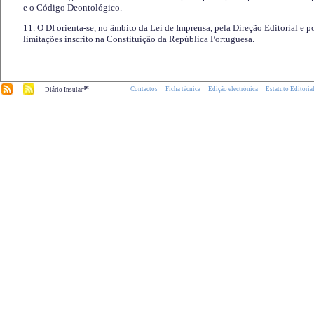
e o Código Deontológico.
11. O DI orienta-se, no âmbito da Lei de Imprensa, pela Direção Editorial e p
limitações inscrito na Constituição da República Portuguesa.
.pt
Contactos
Ficha técnica
Edição electrónica
Estatuto Editoria
Diário Insular