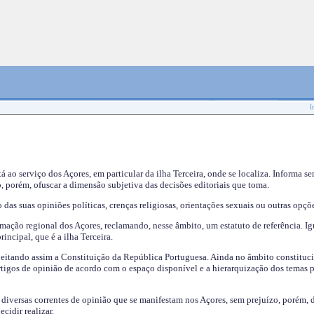
I
tá ao serviço dos Açores, em particular da ilha Terceira, onde se localiza. Informa s
, porém, ofuscar a dimensão subjetiva das decisões editoriais que toma.
das suas opiniões políticas, crenças religiosas, orientações sexuais ou outras opçõe
mação regional dos Açores, reclamando, nesse âmbito, um estatuto de referência. Ig
incipal, que é a ilha Terceira.
speitando assim a Constituição da República Portuguesa. Ainda no âmbito constituci
 artigos de opinião de acordo com o espaço disponível e a hierarquização dos temas 
s diversas correntes de opinião que se manifestam nos Açores, sem prejuízo, porém, 
cidir realizar.