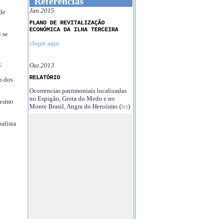
Referências
Jan.2015
 de
PLANO DE REVITALIZAÇÃO
ECONÓMICA DA ILHA TERCEIRA
 se
clique aqui
;
Out.2013
RELATÓRIO
o dos
Ocorrencias patrimoniais localizadas
no Espigão, Grota do Medo e no
mesmo
Monte Brasil, Angra do Heroísmo (
ler
)
nalista