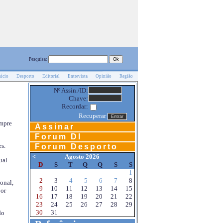
Pesquisa:
nício
Desporto
Editorial
Entrevista
Opinião
Região
Nº Assin./ID:
Chave:
Recordar:
Recuperar
empre
Assinar
Forum DI
s.
Forum Desporto
<
Agosto 2026
ual
D
S
T
Q
Q
S
S
1
2
3
4
5
6
7
8
onal,
9
10
11
12
13
14
15
por
16
17
18
19
20
21
22
23
24
25
26
27
28
29
30
31
do