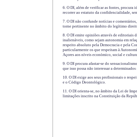
6. O DI, além de verificar as fontes, procura 
recorrer ao estatuto da confidencialidade, s
7. O DI não confunde notícias e comentários, 
torne pertinente no âmbito do legítimo direit
8. O DI emite opiniões através de editoriais 
inalienáveis, como sejam autonomia em relaç
respeito absoluto pela Democracia e pela Con
particularmente os que respeitam à Autonomi
Açores aos níveis económico, social e cultur
9. O DI procura afastar-se do sensacionalism
que isso possa não interessar a determinados
10. O DI exige aos seus profissionais o respe
e o Código Deontológico.
11. O DI orienta-se, no âmbito da Lei de Impr
limitações inscrito na Constituição da Repúb