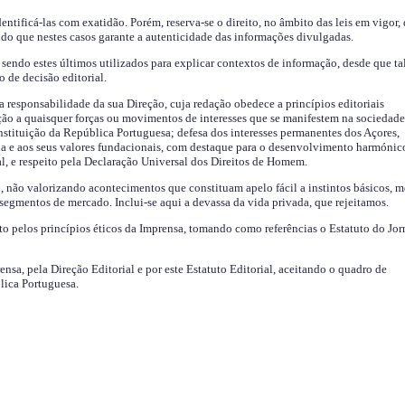
identificá-las com exatidão. Porém, reserva-se o direito, no âmbito das leis em vigor,
endo que nestes casos garante a autenticidade das informações divulgadas.
sendo estes últimos utilizados para explicar contextos de informação, desde que tal
o de decisão editorial.
da responsabilidade da sua Direção, cuja redação obedece a princípios editoriais
ão a quaisquer forças ou movimentos de interesses que se manifestem na sociedade
stituição da República Portuguesa; defesa dos interesses permanentes dos Açores,
a e aos seus valores fundacionais, com destaque para o desenvolvimento harmónic
al, e respeito pela Declaração Universal dos Direitos de Homem.
o, não valorizando acontecimentos que constituam apelo fácil a instintos básicos, 
 segmentos de mercado. Inclui-se aqui a devassa da vida privada, que rejeitamos.
ito pelos princípios éticos da Imprensa, tomando como referências o Estatuto do Jor
ensa, pela Direção Editorial e por este Estatuto Editorial, aceitando o quadro de
lica Portuguesa.