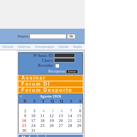
Pesquisa:
Editorial
Entrevista
Fotoreportagem
Opinião
Região
Nº Assin./ID:
Chave:
Recordar:
Recuperar
Assinar
Forum DI
Forum Desporto
<
Agosto 2026
D
S
T
Q
Q
S
S
1
2
3
4
5
6
7
8
9
10
11
12
13
14
15
16
17
18
19
20
21
22
23
24
25
26
27
28
29
30
31