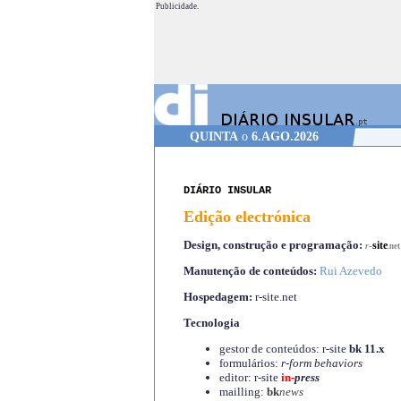
Publicidade.
QUINTA
o
6.AGO.2026
DIÁRIO INSULAR
Edição electrónica
Design, construção e programação:
-
site
r
.net
Manutenção de conteúdos:
Rui Azevedo
Hospedagem:
r-site.net
Tecnologia
gestor de conteúdos: r-site
bk 11.x
formulários:
r-form behaviors
editor: r-site
in-
press
mailling:
bk
news