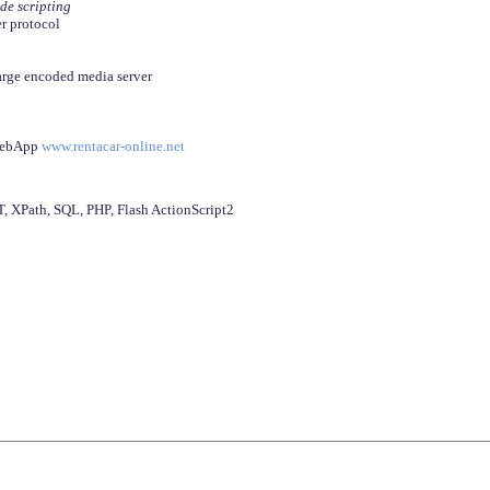
ide scripting
er protocol
arge encoded media server
 WebApp
www.rentacar-online.net
 XPath, SQL, PHP, Flash ActionScript2