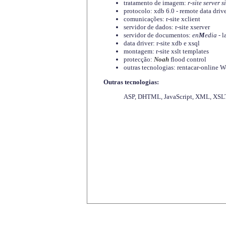
tratamento de imagem:
r-site server s
protocolo: xdb 6.0 - remote data driv
comunicações: r-site xclient
servidor de dados: r-site xserver
servidor de documentos:
en
M
edia
- l
data driver: r-site xdb e xsql
montagem: r-site xslt templates
protecção:
Noah
flood control
outras tecnologias: rentacar-online
Outras tecnologias:
ASP, DHTML, JavaScript, XML, XSLT,