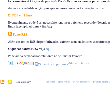
Ferramentas -> Opções de pastas -> Ver -> Ocultar extensões para tipos de
desmarcar a referida opção para que se possa proceder à alteração de tipo.
DI PDF em Linux
Eventualmente poderá ser necessário renomear o ficheiro recebido (download)
linux (exemplo ubuntu + firefox)
Fonte RSS
Além das fontes RSS disponibilizadas, existem tambem leitores especificos 
O que são fontes RSS?
veja
aqui
Pode ainda personalizar esta fonte no seu motor favorito
.pt
Contactos
Ficha técnica
Edição electrónica
Estatuto Editoria
Diário Insular