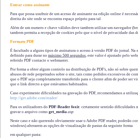
Entrar como assinante
Para que possa usufruir de um acesso de assinante na edição online é necessá
direita do site onde se encontra espaço próprio para tal.
Além de um numero e chave válidos deve tambem utilizar um navegador (brows
tambem permita a recepção de cookies pelo que o nível de privacidade das d
Formato PDF
É facultado a alguns tipos de assinatura o acesso à versão PDF do jornal. Na 
definido para durar no
máximo 500 segundos
, este valor é ajustado pelo we
referido PDF contacte o webmaster.
Por forma a obter algum controlo na distribuição de PDF's, não só sobre que
abusos de rede perpetrados sobre o site, tais como pedidos excessivos de co
que o PDF seja completamente transferido para o cliente afim de poder ser 
que o link directo a que estávamos habituados.
Caso experimente díficuldades na gravação do PDF, recomendamos a utiliza
http://get.adobe.com/reader/
Para os utilizadores do
PDF-Reader foxit
: certamente sentirão dificuldades 
gravar o arquivo como
get_media
.asp
Neste caso e não querendo obviamente usar o Adobe PDF reader, poderão corrig
windows) alterarem as opções de visualização de pastas da seguinte forma
em qualquer pasta
: